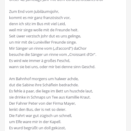
Zum End vom Jubiläumsjohr,
kommt es mir ganz französisch vor,
denn ich sitz im Bus mit viel Leid,
weil mir singe wolle mit de Freunde heit.
Seit üwer verzisch Johr dut es uns gelinge,
un mir mit de Lunèviller Freunde singe.
Mir Sänger un rinne vom („d’accord“) daChor
besuche die Sänger un rinne vom „Croissant d’Or“.
Es wird wie immer ä großes Feschd,
wann sie bei uns, oder mir bei denne sinn Geschd.
Am Bahnhof morgens um halwer achde,
dut die Sabine ihre Schäflein bedrachde.
Es fehle ä paar, die liege im Bett un huschde laut,
sie drinke in Schnaps un Tee aus Kamillie Kraut.
Der Fahrer Peter von der Firma Mayer,
lenkt den Bus, der is net so deier.
Die Fahrt war gut zügisch un schnell,
um Elfe ware mir in der Kapell.
Es wurd begrüßt un doll geküsst,