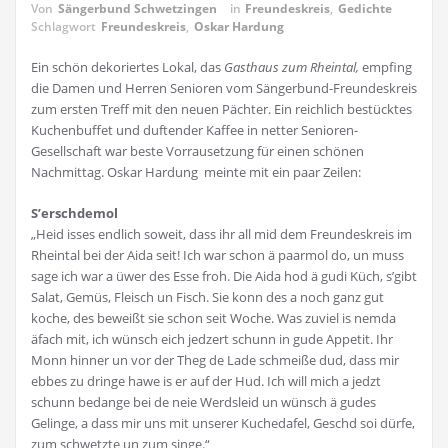
Von
Sängerbund Schwetzingen
in
Freundeskreis
,
Gedichte
Schlagwort
Freundeskreis
,
Oskar Hardung
Ein schön dekoriertes Lokal, das
Gasthaus zum Rheintal,
empfing
die Damen und Herren Senioren vom Sängerbund-Freundeskreis
zum ersten Treff mit den neuen Pächter. Ein reichlich bestücktes
Kuchenbuffet und duftender Kaffee in netter Senioren-
Gesellschaft war beste Vorrausetzung für einen schönen
Nachmittag. Oskar Hardung meinte mit ein paar Zeilen:
S’erschdemol
„Heid isses endlich soweit, dass ihr all mid dem Freundeskreis im
Rheintal bei der Aida seit! Ich war schon ä paarmol do, un muss
sage ich war a üwer des Esse froh. Die Aida hod ä gudi Küch, s’gibt
Salat, Gemüs, Fleisch un Fisch. Sie konn des a noch ganz gut
koche, des beweißt sie schon seit Woche. Was zuviel is nemda
äfach mit, ich wünsch eich jedzert schunn in gude Appetit. Ihr
Monn hinner un vor der Theg de Lade schmeiße dud, dass mir
ebbes zu dringe hawe is er auf der Hud. Ich will mich a jedzt
schunn bedange bei de neie Werdsleid un wünsch ä gudes
Gelinge, a dass mir uns mit unserer Kuchedafel, Geschd soi dürfe,
zum schwetzte un zum singe.“