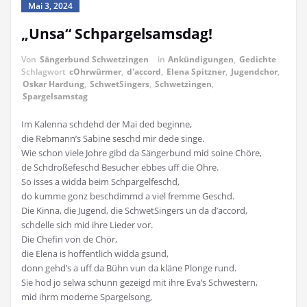
Mai 3, 2024
„Unsa“ Schpargelsamsdag!
Von
Sängerbund Schwetzingen
in
Ankündigungen
,
Gedichte
Schlagwort
cOhrwürmer
,
d'accord
,
Elena Spitzner
,
Jugendchor
,
Oskar Hardung
,
SchwetSingers
,
Schwetzingen
,
Spargelsamstag
Im Kalenna schdehd der Mai ded beginne,
die Rebmann’s Sabine seschd mir dede singe.
Wie schon viele Johre gibd da Sängerbund mid soine Chöre,
de Schdroßefeschd Besucher ebbes uff die Ohre.
So isses a widda beim Schpargelfeschd,
do kumme gonz beschdimmd a viel fremme Geschd.
Die Kinna, die Jugend, die SchwetSingers un da d’accord,
schdelle sich mid ihre Lieder vor.
Die Chefin von de Chör,
die Elena is hoffentlich widda gsund,
donn gehd’s a uff da Bühn vun da kläne Plonge rund.
Sie hod jo selwa schunn gezeigd mit ihre Eva’s Schwestern,
mid ihrm moderne Spargelsong,