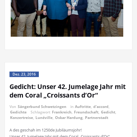
Dez. 23, 2016
Gedicht: Unser 42. Jumelage Jahr mit
dem Coral „Croissants d’Or“
Von
Sängerbund Schwetzingen
in
Auftritte
,
d'accord
,
Gedichte
Schlagwort
Frankreich
,
Freundschaft
,
Gedicht
,
Konzertreise
,
Lunéville
,
Oskar Hardung
,
Partnerstadt
A des geschah im 1250de Jubiläumsjohr!
Unser 42. Jumelage Jahr mit dem Coral „Croissants d’Or“