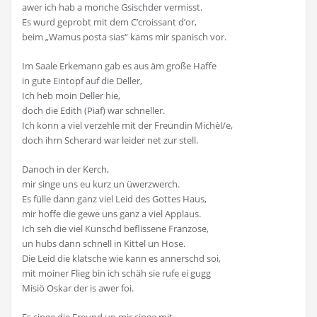
awer ich hab a monche Gsischder vermisst.
Es wurd geprobt mit dem C’croissant d’or,
beim „Wamus posta sias“ kams mir spanisch vor.
Im Saale Erkemann gab es aus äm große Haffe
in gute Eintopf auf die Deller,
Ich heb moin Deller hie,
doch die Edith (Piaf) war schneller.
Ich konn a viel verzehle mit der Freundin Michèl/e,
doch ihrn Scherard war leider net zur stell.
Danoch in der Kerch,
mir singe uns eu kurz un üwerzwerch.
Es fülle dann ganz viel Leid des Gottes Haus,
mir hoffe die gewe uns ganz a viel Applaus.
Ich seh die viel Kunschd beflissene Franzose,
un hubs dann schnell in Kittel un Hose.
Die Leid die klatsche wie kann es annerschd soi,
mit moiner Flieg bin ich schäh sie rufe ei gugg
Misiö Oskar der is awer foi.