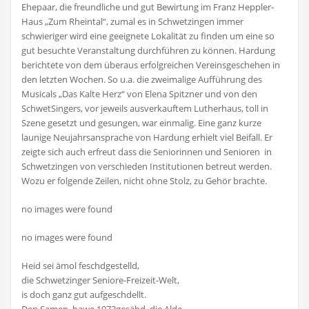
Ehepaar, die freundliche und gut Bewirtung im Franz Heppler-
Haus „Zum Rheintal“, zumal es in Schwetzingen immer
schwieriger wird eine geeignete Lokalität zu finden um eine so
gut besuchte Veranstaltung durchführen zu können. Hardung
berichtete von dem überaus erfolgreichen Vereinsgeschehen in
den letzten Wochen. So u.a. die zweimalige Aufführung des
Musicals „Das Kalte Herz“ von Elena Spitzner und von den
SchwetSingers, vor jeweils ausverkauftem Lutherhaus, toll in
Szene gesetzt und gesungen, war einmalig. Eine ganz kurze
launige Neujahrsansprache von Hardung erhielt viel Beifall. Er
zeigte sich auch erfreut dass die Seniorinnen und Senioren in
Schwetzingen von verschieden Institutionen betreut werden.
Wozu er folgende Zeilen, nicht ohne Stolz, zu Gehör brachte.
no images were found
no images were found
Heid sei ämol feschdgestelld,
die Schwetzinger Seniore-Freizeit-Welt,
is doch ganz gut aufgeschdellt.
Den Samen hawe 1973gesähd die Alde,