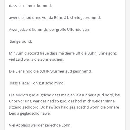
dass sie nimmie kummd,
awer die hod unne vor da Bühn ä bisl midgebrummd.
Awer jedzerd kummds, der große Uffdridd vum
Sängerbund.
Mir vum d’accord freue dass ma dierfe uff die Bühn, unne gonz
viel Laid weil a die Sonne schien.
Die Elena hod die cOHRrwürmer gud gedrimmd,
dass a jeder Ton gut schdimmd.
Die Mikro’s gud eugrichd dass ma die viele Kinner a gud hörd, bei
Chör vor uns, war des näd so gud, des hod mich weider hinne
sitzend gschdörd. Do hawisch hald gegladschd wonn die onnere
Leid a gegladschd hawe.
Viel Applaus war der gerechde Lohn.