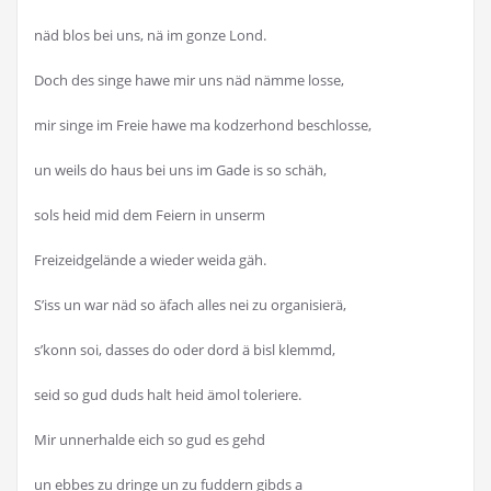
näd blos bei uns, nä im gonze Lond.
Doch des singe hawe mir uns näd nämme losse,
mir singe im Freie hawe ma kodzerhond beschlosse,
un weils do haus bei uns im Gade is so schäh,
sols heid mid dem Feiern in unserm
Freizeidgelände a wieder weida gäh.
S’iss un war näd so äfach alles nei zu organisierä,
s’konn soi, dasses do oder dord ä bisl klemmd,
seid so gud duds halt heid ämol toleriere.
Mir unnerhalde eich so gud es gehd
un ebbes zu dringe un zu fuddern gibds a