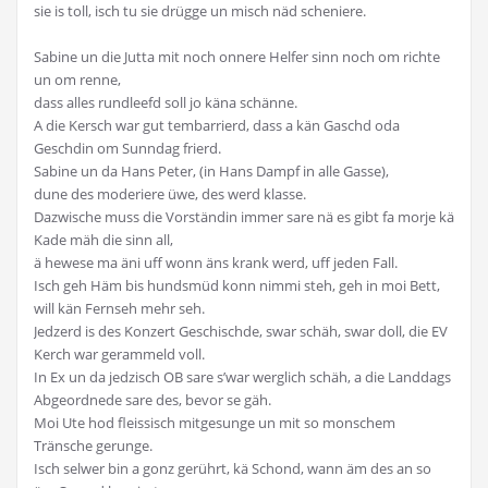
sie is toll, isch tu sie drügge un misch näd scheniere.
Sabine un die Jutta mit noch onnere Helfer sinn noch om richte
un om renne,
dass alles rundleefd soll jo käna schänne.
A die Kersch war gut tembarrierd, dass a kän Gaschd oda
Geschdin om Sunndag frierd.
Sabine un da Hans Peter, (in Hans Dampf in alle Gasse),
dune des moderiere üwe, des werd klasse.
Dazwische muss die Vorständin immer sare nä es gibt fa morje kä
Kade mäh die sinn all,
ä hewese ma äni uff wonn äns krank werd, uff jeden Fall.
Isch geh Häm bis hundsmüd konn nimmi steh, geh in moi Bett,
will kän Fernseh mehr seh.
Jedzerd is des Konzert Geschischde, swar schäh, swar doll, die EV
Kerch war gerammeld voll.
In Ex un da jedzisch OB sare s’war werglich schäh, a die Landdags
Abgeordnede sare des, bevor se gäh.
Moi Ute hod fleissisch mitgesunge un mit so monschem
Tränsche gerunge.
Isch selwer bin a gonz gerührt, kä Schond, wann äm des an so