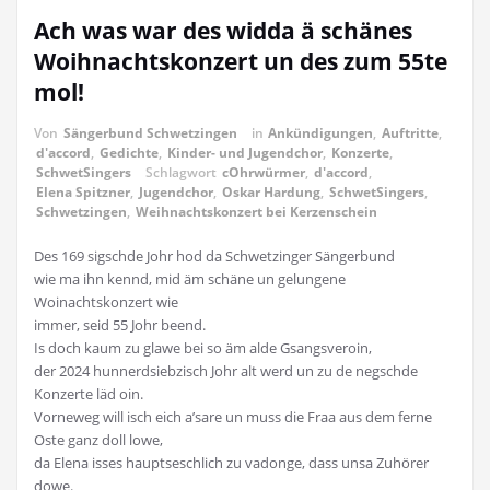
Ach was war des widda ä schänes
Woihnachtskonzert un des zum 55te
mol!
Von
Sängerbund Schwetzingen
in
Ankündigungen
,
Auftritte
,
d'accord
,
Gedichte
,
Kinder- und Jugendchor
,
Konzerte
,
SchwetSingers
Schlagwort
cOhrwürmer
,
d'accord
,
Elena Spitzner
,
Jugendchor
,
Oskar Hardung
,
SchwetSingers
,
Schwetzingen
,
Weihnachtskonzert bei Kerzenschein
Des 169 sigschde Johr hod da Schwetzinger Sängerbund
wie ma ihn kennd, mid äm schäne un gelungene
Woinachtskonzert wie
immer, seid 55 Johr beend.
Is doch kaum zu glawe bei so äm alde Gsangsveroin,
der 2024 hunnerdsiebzisch Johr alt werd un zu de negschde
Konzerte läd oin.
Vorneweg will isch eich a’sare un muss die Fraa aus dem ferne
Oste ganz doll lowe,
da Elena isses hauptseschlich zu vadonge, dass unsa Zuhörer
dowe.