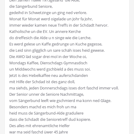
die Sängerbund Seniore,
gedeihd in Schwetzinge un ging ned verlore.
Monat für Monat werd oigelade un Johr fa Johr,
immer wieder kamen neue Treffs in der Schdadt hervor.
Katholische un die EV. Un annere Kerche
do dreffesich die Alde u n singe wie die Lerche.
Es werd gelese un Kaffe gedrunge un Kuche gegesse,
die Leid sinn gligglich un sare schäh isses heid gewese.
Die AWO läd sogar drei mol in der Woche oi,
Mondags Kaffee, Dienschdags Gymnasdisch
un Middwochs werd gschbield a des muss soi.
Jetzt is des Hebelkaffee neu auferschdanden
mit Hilfe der Schdad ist des ganz doll,
ma siehds, jeden Donnerschdags isses dort faschd immer voll.
Der Senior unner de Seniore Nachmittage,
vom Sängerbund leeft wie gschmierd ma konn ned Glage.
Besonders machd es mich froh un ma
heid muss de Sängerbund-Alde graduliere
dass die Schdadt die Senioretreff dud kopiere.
Des alles mit ehrenamtliche Helfer
war ma seid faschd üwer 45 Jahre