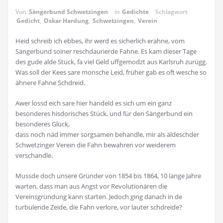
Von
Sängerbund Schwetzingen
in
Gedichte
Schlagwort
Gedicht
,
Oskar Hardung
,
Schwetzingen
,
Verein
Heid schreib ich ebbes, ihr werd es sicherlich erahne, vom
Sängerbund soiner reschdaurierde Fahne. Es kam dieser Tage
des gude alde Stück, fa viel Geld uffgemodzt aus Karlsruh zurügg.
Was soll der Kees sare monsche Leid, früher gab es oft wesche so
ähnere Fahne Schdreid.
Awer lossd eich sare hier handeld es sich um ein ganz
besonderes hisdorisches Stück, und für den Sängerbund ein
besonderes Glück,
dass noch näd immer sorgsamen behandle, mir als äldeschder
Schwetzinger Verein die Fahn bewahren vor weiderem
verschandle.
Mussde doch unsere Gründer von 1854 bis 1864, 10 lange Jahre
warten, dass man aus Angst vor Revolutionären die
Vereinsgründung kann starten. Jedoch ging danach in de
turbulende Zeide, die Fahn verlore, vor lauter schdreide?