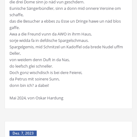
die drei Dome sinn jo näd vun geschdern.
Eunische Sängerbündler, sinn a donn mid onnere Veroine om
schaffe,
das die Besucher a ebbes zu Esse un Dringe hawe un näd blos
gaffe.
Awa a die Freund vunn da AWO in ihrm Haus,
sorje widda fa in defdische Spargelschmaus.
Spargelgemis, mid Schnitzel un Kadoffel oda brede Nudel uffm
Deller,
von weidem denn Duft in da Nas,
do leefsch glei schneller.
Doch gonz wischdisch is bei dere Feierei,
da Petrus mit soinere Sunn,
donn bin ich? a dabei!
Mai 2024, von Oskar Hardung
Dez. 7, 2023