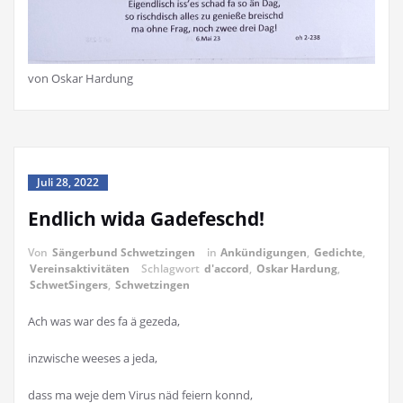
von Oskar Hardung
Juli 28, 2022
Endlich wida Gadefeschd!
Von
Sängerbund Schwetzingen
in
Ankündigungen
,
Gedichte
,
Vereinsaktivitäten
Schlagwort
d'accord
,
Oskar Hardung
,
SchwetSingers
,
Schwetzingen
Ach was war des fa ä gezeda,
inzwische weeses a jeda,
dass ma weje dem Virus näd feiern konnd,