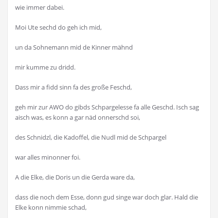
wie immer dabei.
Moi Ute sechd do geh ich mid,
un da Sohnemann mid de Kinner mähnd
mir kumme zu dridd.
Dass mir a fidd sinn fa des große Feschd,
geh mir zur AWO do gibds Schpargelesse fa alle Geschd. Isch sag
aisch was, es konn a gar näd onnerschd soi,
des Schnidzl, die Kadoffel, die Nudl mid de Schpargel
war alles minonner foi.
A die Elke, die Doris un die Gerda ware da,
dass die noch dem Esse, donn gud singe war doch glar. Hald die
Elke konn nimmie schad,