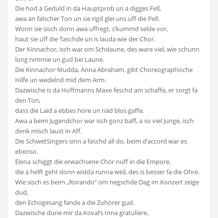
Die hod ä Geduld in da Hauptprob un ä digges Fell,
awa än falscher Ton un sie rigd glei uns uff die Pell.
Wonn sie sisch donn awa uffregt, s’kummd selde vor,
haut sie uff die Taschde un is lauda wie der Chor.
Der Kinnachor, isch war om Schdaune, des ware viel, wie schunn
long nimmie un gud bei Laune.
Die Kinnachor Mudda, Anna Abraham, gibt Choreographische
Hilfe un wedelnd mid dem Arm.
Dazwische is da Hoffmanns Maxe feschd am schaffe, er sorgt fa
den Ton,
dass die Laid a ebbes höre un näd blos gaffe.
Awa a beim Jugendchor war isch gonz baff, a so viel Junge, isch
denk misch laust in Aff.
Die SchwetSingers sinn a faschd all do, beim d’accord war es
ebenso.
Elena schiggt die erwachsene Chör nuff in die Empore,
die ä helft geht donn widda runna weil, des is besser fa die Ohre.
Wie sisch es beim „Rorando“ om negschde Dag im Konzert zeige
dud,
den Echogesang fande a die Zuhörer gud.
Dazwische dune mir da Koval‘s Inna gratuliere,