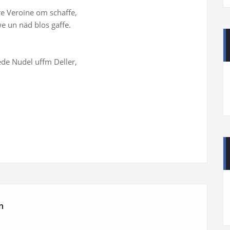
e Veroine om schaffe,
e un näd blos gaffe.
ede Nudel uffm Deller,
n