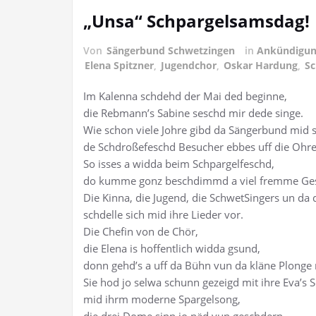
„Unsa“ Schpargelsamsdag!
Von
Sängerbund Schwetzingen
in
Ankündigu
Elena Spitzner
,
Jugendchor
,
Oskar Hardung
,
Sc
Im Kalenna schdehd der Mai ded beginne,
die Rebmann’s Sabine seschd mir dede singe.
Wie schon viele Johre gibd da Sängerbund mid 
de Schdroßefeschd Besucher ebbes uff die Ohre
So isses a widda beim Schpargelfeschd,
do kumme gonz beschdimmd a viel fremme Ge
Die Kinna, die Jugend, die SchwetSingers un da 
schdelle sich mid ihre Lieder vor.
Die Chefin von de Chör,
die Elena is hoffentlich widda gsund,
donn gehd’s a uff da Bühn vun da kläne Plonge 
Sie hod jo selwa schunn gezeigd mit ihre Eva’s 
mid ihrm moderne Spargelsong,