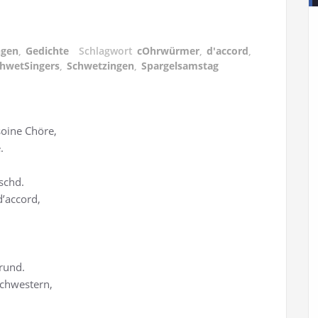
ngen
,
Gedichte
Schlagwort
cOhrwürmer
,
d'accord
,
hwetSingers
,
Schwetzingen
,
Spargelsamstag
soine Chöre,
.
schd.
d’accord,
rund.
Schwestern,