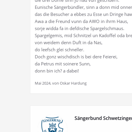
die drei Dome sinn jo näd vun geschdern.
Eunische Sängerbündler, sinn a donn mid onner
das die Besucher a ebbes zu Esse un Dringe haw
Awa a die Freund vunn da AWO in ihrm Haus,
sorje widda fa in defdische Spargelschmaus.
Spargelgemis, mid Schnitzel un Kadoffel oda br
von weidem denn Duft in da Nas,
do leefsch glei schneller.
Doch gonz wischdisch is bei dere Feierei,
da Petrus mit soinere Sunn,
donn bin ich? a dabei!
Mai 2024, von Oskar Hardung
Sängerbund Schwetzinge