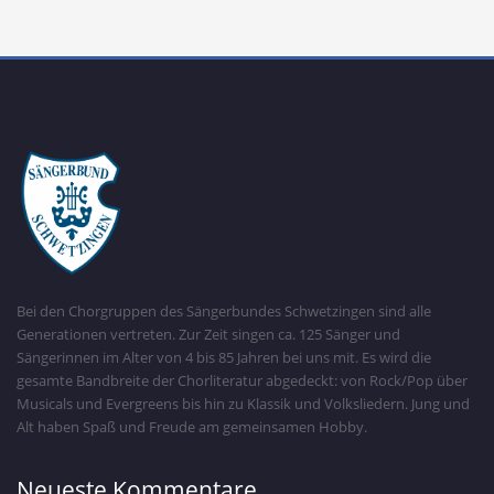
Bei den Chorgruppen des Sängerbundes Schwetzingen sind alle
Generationen vertreten. Zur Zeit singen ca. 125 Sänger und
Sängerinnen im Alter von 4 bis 85 Jahren bei uns mit. Es wird die
gesamte Bandbreite der Chorliteratur abgedeckt: von Rock/Pop über
Musicals und Evergreens bis hin zu Klassik und Volksliedern. Jung und
Alt haben Spaß und Freude am gemeinsamen Hobby.
Neueste Kommentare