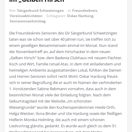
Von
Sängerbund Schwetzingen
in
Freundeskreis
,
Vereinsaktivitäten
Schlagwort
Oskar Hardung
,
Seniorennachmittag
Die Freundeskreis Senioren des GV Sängerbund Schwetzingen
taten was sie schon seit über 40 Jahren tun, sie treffen sich zu
einem geselligen Beisammensein einmal im Monat. Nun stand
der Novembertreff an, auf dem Hirschacker in dem neuen
„Gelben Hirsch“ bzw. dem Badenia Clubhaus mit neuem Pächter,
Koch und Wirt, Familie Ismail Atas. In dem mit einladendem und
heimeligen Ambiente ausgestattenden Lokal, fühlten die Damen
und Herren Senioren sofort recht Wohl. Oskar Hardung freute
sich in seiner Begrüßung die er auch im Namen der verhinderten
1. Vorsitzenden Sabine Rebmann vornahm, dass auch in dem
besinnlichen Monat viele der Einladung folgten. Nach dem
Geburtstagslied mit der Melodie „Im schönsten
Wiesengrunde“ wurde den Kuchenspenderinnen Heide Orth,
Helga Weicker, Ilona Binder und Ute Hardung sowie der fleißigen
Helferin Monika Helmling, die auch mit einem schönen
Liedvortrag glänzte, gedankt. Es wurde auch gleich zu dem 51.
Weihnachtskonzert bei Kerzenschein, mit dem Motto