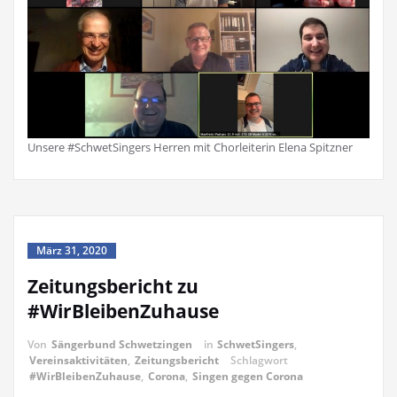
Unsere #SchwetSingers Herren mit Chorleiterin Elena Spitzner
März 31, 2020
Zeitungsbericht zu
#WirBleibenZuhause
Von
Sängerbund Schwetzingen
in
SchwetSingers
,
Vereinsaktivitäten
,
Zeitungsbericht
Schlagwort
#WirBleibenZuhause
,
Corona
,
Singen gegen Corona