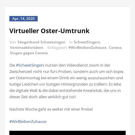
Apr. 14, 2020
Virtueller Oster-Umtrunk
Von
Sängerbund Schwetzingen
in
SchwetSingers
,
Vereinsaktivitäten
Schlagwort
#WirBleibenZuhause
,
Corona
,
Singen gegen Corona
Die
#SchwetSingers
nutzen den Videodienst zoom in der
Zwischenzeit nicht nur fürs Proben, sondern auch um sich bspw.
am Ostermontag bei einem Drink ein wenig auszutauschen und
lustige Liedchen vor lustigen Hintergründen zu trällern. Es lebe
die digitale Welt & die dabei entstehende Kreativität, die uns in
dieser Zeit doch allen wirklich gut tut!
Nächste Woche geht es weiter mit einer Probe!
#WirBleibenZuhause