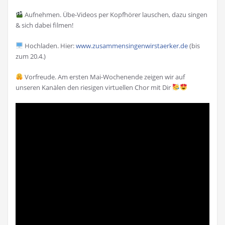
Aufnehmen. Übe-Videos per Kopfhörer lauschen, dazu singen
& sich dabei filmen!
Hochladen. Hier:
www.zusammensingenwirstaerker.de
(bis
zum 20.4.)
Vorfreude. Am ersten Mai-Wochenende zeigen wir auf
unseren Kanälen den riesigen virtuellen Chor mit Dir