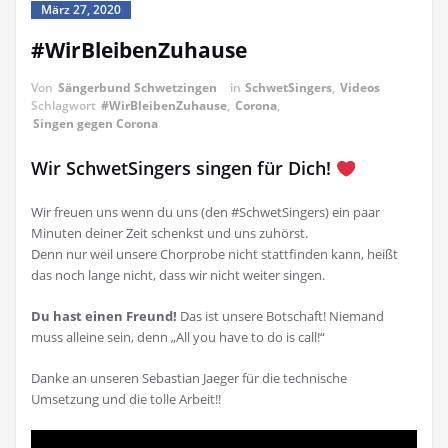
März 27, 2020
#WirBleibenZuhause
Von
Sängerbund Schwetzingen
in
SchwetSingers
,
Videos
Schlagwort
#WirBleibenZuhause
,
Corona
,
Singen gegen Corona
Wir SchwetSingers singen für Dich!
Wir freuen uns wenn du uns (den #SchwetSingers) ein paar
Minuten deiner Zeit schenkst und uns zuhörst.
Denn nur weil unsere Chorprobe nicht stattfinden kann, heißt
das noch lange nicht, dass wir nicht weiter singen.
Du hast einen Freund!
Das ist unsere Botschaft! Niemand
muss alleine sein, denn „All you have to do is call!“
Danke an unseren Sebastian Jaeger für die technische
Umsetzung und die tolle Arbeit!!