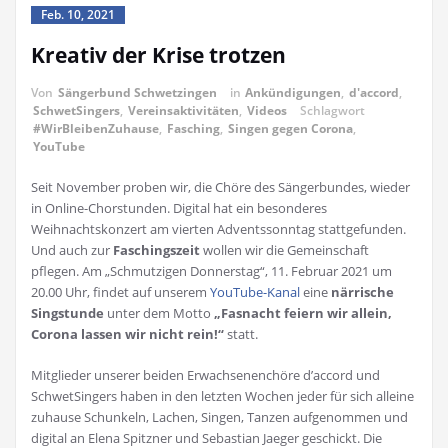
Feb. 10, 2021
Kreativ der Krise trotzen
Von
Sängerbund Schwetzingen
in
Ankündigungen
,
d'accord
,
SchwetSingers
,
Vereinsaktivitäten
,
Videos
Schlagwort
#WirBleibenZuhause
,
Fasching
,
Singen gegen Corona
,
YouTube
Seit November proben wir, die Chöre des Sängerbundes, wieder
in Online-Chorstunden. Digital hat ein besonderes
Weihnachtskonzert am vierten Adventssonntag stattgefunden.
Und auch zur
Faschingszeit
wollen wir die Gemeinschaft
pflegen. Am „Schmutzigen Donnerstag“, 11. Februar 2021 um
20.00 Uhr, findet auf unserem
YouTube-Kanal
eine
närrische
Singstunde
unter dem Motto
„Fasnacht feiern wir allein,
Corona lassen wir nicht rein!“
statt.
Mitglieder unserer beiden Erwachsenenchöre d’accord und
SchwetSingers haben in den letzten Wochen jeder für sich alleine
zuhause Schunkeln, Lachen, Singen, Tanzen aufgenommen und
digital an Elena Spitzner und Sebastian Jaeger geschickt. Die