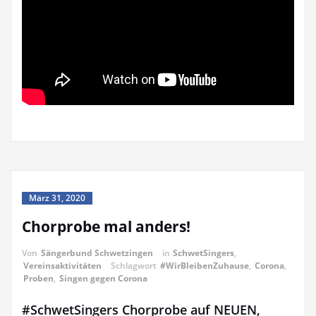
März 31, 2020
Chorprobe mal anders!
Von
Sängerbund Schwetzingen
in
SchwetSingers
,
Vereinsaktivitäten
Schlagwort
#WirBleibenZuhause
,
Corona
,
Proben
,
Singen gegen Corona
#SchwetSingers Chorprobe auf NEUEN,