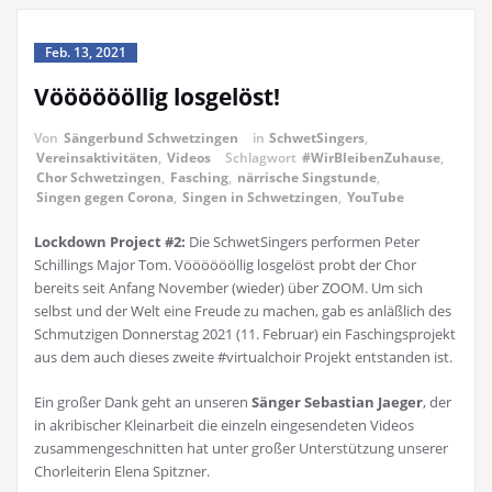
Feb. 13, 2021
Vööööööllig losgelöst!
Von
Sängerbund Schwetzingen
in
SchwetSingers
,
Vereinsaktivitäten
,
Videos
Schlagwort
#WirBleibenZuhause
,
Chor Schwetzingen
,
Fasching
,
närrische Singstunde
,
Singen gegen Corona
,
Singen in Schwetzingen
,
YouTube
Lockdown Project #2:
Die SchwetSingers performen Peter
Schillings Major Tom. Vööööööllig losgelöst probt der Chor
bereits seit Anfang November (wieder) über ZOOM. Um sich
selbst und der Welt eine Freude zu machen, gab es anläßlich des
Schmutzigen Donnerstag 2021 (11. Februar) ein Faschingsprojekt
aus dem auch dieses zweite #virtualchoir Projekt entstanden ist.
Ein großer Dank geht an unseren
Sänger Sebastian Jaeger
, der
in akribischer Kleinarbeit die einzeln eingesendeten Videos
zusammengeschnitten hat unter großer Unterstützung unserer
Chorleiterin Elena Spitzner.