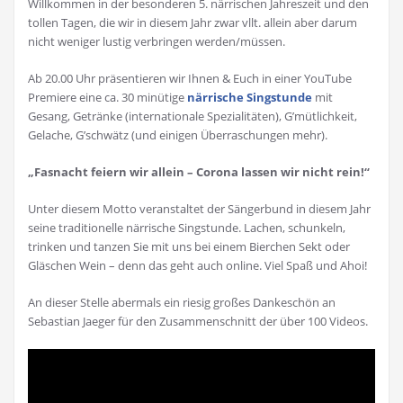
Willkommen in der besonderen 5. närrischen Jahreszeit und den
tollen Tagen, die wir in diesem Jahr zwar vllt. allein aber darum
nicht weniger lustig verbringen werden/müssen.
Ab 20.00 Uhr präsentieren wir Ihnen & Euch in einer YouTube
Premiere eine ca. 30 minütige
närrische Singstunde
mit
Gesang, Getränke (internationale Spezialitäten), G’mütlichkeit,
Gelache, G’schwätz (und einigen Überraschungen mehr).
„Fasnacht feiern wir allein – Corona lassen wir nicht rein!“
Unter diesem Motto veranstaltet der Sängerbund in diesem Jahr
seine traditionelle närrische Singstunde. Lachen, schunkeln,
trinken und tanzen Sie mit uns bei einem Bierchen Sekt oder
Gläschen Wein – denn das geht auch online. Viel Spaß und Ahoi!
An dieser Stelle abermals ein riesig großes Dankeschön an
Sebastian Jaeger für den Zusammenschnitt der über 100 Videos.