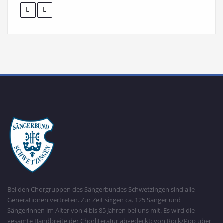
Bei den Chorgruppen des Sängerbundes Schwetzingen sind alle
Generationen vertreten. Zur Zeit singen ca. 125 Sänger und
Sängerinnen im Alter von 4 bis 85 Jahren bei uns mit. Es wird die
gesamte Bandbreite der Chorliteratur abgedeckt: von Rock/Pop über