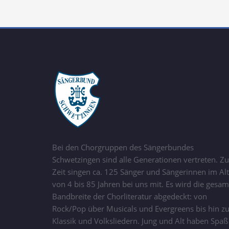
Bei den Chorgruppen des Sängerbundes
Schwetzingen sind alle Generationen vertreten. Zu
Zeit singen ca. 125 Sänger und Sängerinnen im Alt
von 4 bis 85 Jahren bei uns mit. Es wird die gesam
Bandbreite der Chorliteratur abgedeckt: von
Rock/Pop über Musicals und Evergreens bis hin z
Klassik und Volksliedern. Jung und Alt haben Spaß