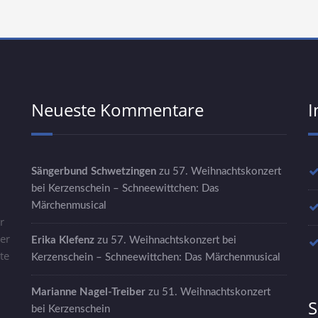
Neueste Kommentare
I
Sängerbund Schwetzingen
zu
57. Weihnachtskonzert
bei Kerzenschein – Schneewittchen: Das
Märchenmusical
r
er
Erika Klefenz
zu
57. Weihnachtskonzert bei
te
Kerzenschein – Schneewittchen: Das Märchenmusical
u
Marianne Nagel-Treiber
zu
51. Weihnachtskonzert
S
bei Kerzenschein