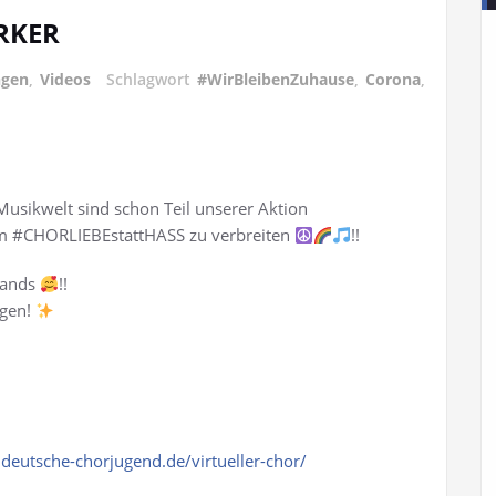
RKER
ngen
,
Videos
Schlagwort
#WirBleibenZuhause
,
Corona
,
 Musikwelt sind schon Teil unserer Aktion
#CHORLIEBEstattHASS zu verbreiten
!!
hlands
!!
agen!
deutsche-chorjugend.de/virtueller-chor/