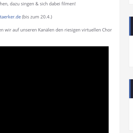
en, dazu singen & sich dabei filmen!
aerker.de
(bis zum 20.4.)
wir auf unseren Kanälen den riesigen virtuellen Chor