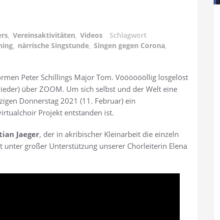
ers
,
Vereinsaktivitäten
,
Videos
Schlagwort
hing
,
närrische Singstunde
,
Singen gegen Corona
,
rmen Peter Schillings Major Tom. Vööööööllig losgelöst
wieder) über ZOOM. Um sich selbst und der Welt eine
zigen Donnerstag 2021 (11. Februar) ein
rtualchoir Projekt entstanden ist.
tian Jaeger
, der in akribischer Kleinarbeit die einzeln
unter großer Unterstützung unserer Chorleiterin Elena