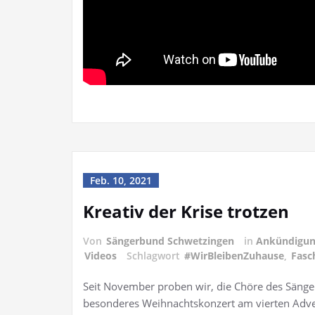
Feb. 10, 2021
Kreativ der Krise trotzen
Von
Sängerbund Schwetzingen
in
Ankündigu
Videos
Schlagwort
#WirBleibenZuhause
,
Fasc
Seit November proben wir, die Chöre des Sänger
besonderes Weihnachtskonzert am vierten Adve