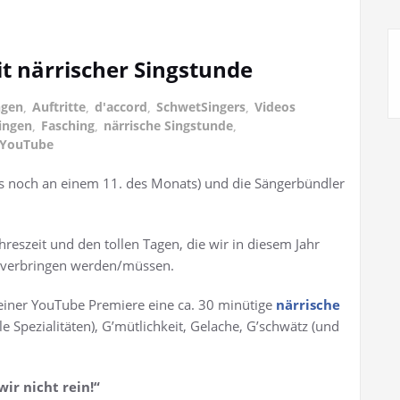
t närrischer Singstunde
ngen
,
Auftritte
,
d'accord
,
SchwetSingers
,
Videos
ingen
,
Fasching
,
närrische Singstunde
,
YouTube
 noch an einem 11. des Monats) und die Sängerbündler
eszeit und den tollen Tagen, die wir in diesem Jahr
ig verbringen werden/müssen.
 einer YouTube Premiere eine ca. 30 minütige
närrische
e Spezialitäten), G’mütlichkeit, Gelache, G’schwätz (und
wir nicht rein!“