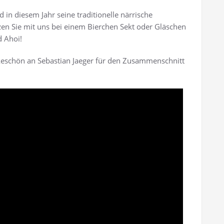
in diesem Jahr seine traditionelle närrische
zen Sie mit uns bei einem Bierchen Sekt oder Gläschen
d Ahoi!
nkeschön an Sebastian Jaeger für den Zusammenschnitt