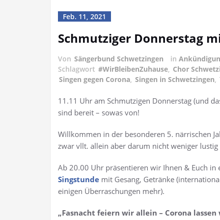
Feb. 11, 2021
Schmutziger Donnerstag mi
Von
Sängerbund Schwetzingen
in
Ankündigu
Schlagwort
#WirBleibenZuhause
,
Chor Schwetz
Singen gegen Corona
,
Singen in Schwetzingen
,
11.11 Uhr am Schmutzigen Donnerstag (und das
sind bereit – sowas von!
Willkommen in der besonderen 5. närrischen Jahr
zwar vllt. allein aber darum nicht weniger lust
Ab 20.00 Uhr präsentieren wir Ihnen & Euch in
Singstunde
mit Gesang, Getränke (international
einigen Überraschungen mehr).
„Fasnacht feiern wir allein – Corona lassen 