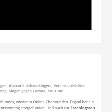
ngen
,
d'accord
,
SchwetSingers
,
Vereinsaktivitäten
,
hing
,
Singen gegen Corona
,
YouTube
bundes, wieder in Online-Chorstunden. Digital hat ein
ntssonntag stattgefunden. Und auch zur
Faschingszeit