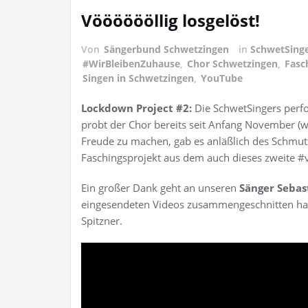
Vööööööllig losgelöst!
Von
Sängerbund Schwetzingen
in
SchwetSing
#WirBleibenZuhause
,
Chor Schwetzingen
,
Fasc
Singen in Schwetzingen
,
YouTube
Lockdown Project #2:
Die SchwetSingers perfo
probt der Chor bereits seit Anfang November (
Freude zu machen, gab es anläßlich des Schmut
Faschingsprojekt aus dem auch dieses zweite #vi
Ein großer Dank geht an unseren
Sänger Sebas
eingesendeten Videos zusammengeschnitten hat 
Spitzner.