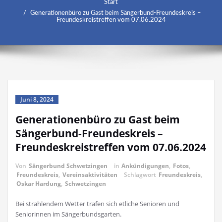
Start
Generationenbüro zu Gast beim Sängerbund-Freundeskreis –
Freundeskreistreffen vom 07.06.2024
Juni 8, 2024
Generationenbüro zu Gast beim
Sängerbund-Freundeskreis –
Freundeskreistreffen vom 07.06.2024
Von
Sängerbund Schwetzingen
in
Ankündigungen
,
Fotos
,
Freundeskreis
,
Vereinsaktivitäten
Schlagwort
Freundeskreis
,
Oskar Hardung
,
Schwetzingen
Bei strahlendem Wetter trafen sich etliche Senioren und
Seniorinnen im Sängerbundsgarten.