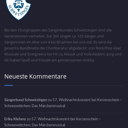
Bei den Chorgruppen des Sängerbundes Schwetzingen sind alle
Generationen vertreten. Zur Zeit singen ca. 125 Sänger und
Sängerinnen im Alter von 4 bis 85 Jahren bei uns mit. Es wird die
gesamte Bandbreite der Chorliteratur abgedeckt: von Rock/Pop über
Musicals und Evergreens bis hin zu Klassik und Volksliedern. Jung und
Alt haben Spaß und Freude am gemeinsamen Hobby.
Neueste Kommentare
Sängerbund Schwetzingen
zu
57. Weihnachtskonzert bei Kerzenschein –
Schneewittchen: Das Märchenmusical
Erika Klefenz
zu
57. Weihnachtskonzert bei Kerzenschein –
Schneewittchen: Das Märchenmusical