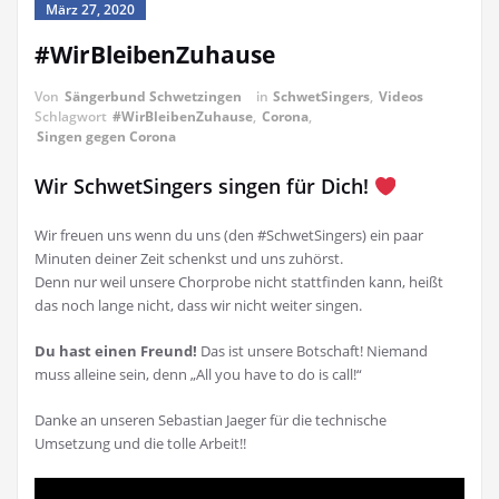
März 27, 2020
#WirBleibenZuhause
Von
Sängerbund Schwetzingen
in
SchwetSingers
,
Videos
Schlagwort
#WirBleibenZuhause
,
Corona
,
Singen gegen Corona
Wir SchwetSingers singen für Dich!
Wir freuen uns wenn du uns (den #SchwetSingers) ein paar
Minuten deiner Zeit schenkst und uns zuhörst.
Denn nur weil unsere Chorprobe nicht stattfinden kann, heißt
das noch lange nicht, dass wir nicht weiter singen.
Du hast einen Freund!
Das ist unsere Botschaft! Niemand
muss alleine sein, denn „All you have to do is call!“
Danke an unseren Sebastian Jaeger für die technische
Umsetzung und die tolle Arbeit!!