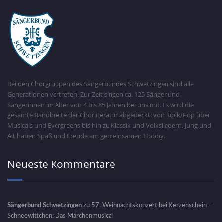
Bei den Chorgruppen des Sängerbundes Schwetzingen sind alle
Generationen vertreten. Zur Zeit singen ca. 125 Sänger und
Sängerinnen im Alter von 4 bis 85 Jahren bei uns mit. Es wird die
gesamte Bandbreite der Chorliteratur abgedeckt: von Rock/Pop über
Musicals und Evergreens bis hin zu Klassik und Volksliedern. Jung und
Alt haben Spaß und Freude am gemeinsamen Hobby.
Neueste Kommentare
Sängerbund Schwetzingen
zu
57. Weihnachtskonzert bei Kerzenschein –
Schneewittchen: Das Märchenmusical