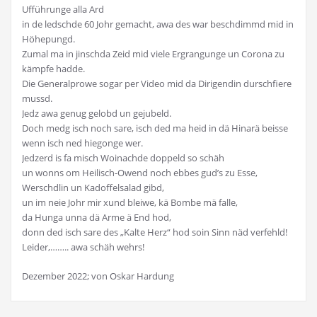
Ufführunge alla Ard
in de ledschde 60 Johr gemacht, awa des war beschdimmd mid in
Höhepungd.
Zumal ma in jinschda Zeid mid viele Ergrangunge un Corona zu
kämpfe hadde.
Die Generalprowe sogar per Video mid da Dirigendin durschfiere
mussd.
Jedz awa genug gelobd un gejubeld.
Doch medg isch noch sare, isch ded ma heid in dä Hinarä beisse
wenn isch ned hiegonge wer.
Jedzerd is fa misch Woinachde doppeld so schäh
un wonns om Heilisch-Owend noch ebbes gud’s zu Esse,
Werschdlin un Kadoffelsalad gibd,
un im neie Johr mir xund bleiwe, kä Bombe mä falle,
da Hunga unna dä Arme ä End hod,
donn ded isch sare des „Kalte Herz“ hod soin Sinn näd verfehld!
Leider,…….. awa schäh wehrs!
Dezember 2022; von Oskar Hardung