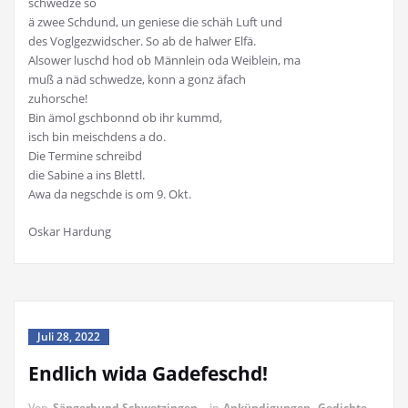
schwedze so
ä zwee Schdund, un geniese die schäh Luft und
des Voglgezwidscher. So ab de halwer Elfä.
Alsower luschd hod ob Männlein oda Weiblein, ma
muß a näd schwedze, konn a gonz äfach
zuhorsche!
Bin ämol gschbonnd ob ihr kummd,
isch bin meischdens a do.
Die Termine schreibd
die Sabine a ins Blettl.
Awa da negschde is om 9. Okt.
Oskar Hardung
Juli 28, 2022
Endlich wida Gadefeschd!
Von
Sängerbund Schwetzingen
in
Ankündigungen
,
Gedichte
,