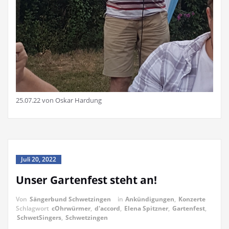
25.07.22 von Oskar Hardung
Juli 20, 2022
Unser Gartenfest steht an!
Von
Sängerbund Schwetzingen
in
Ankündigungen
,
Konzerte
Schlagwort
cOhrwürmer
,
d'accord
,
Elena Spitzner
,
Gartenfest
,
SchwetSingers
,
Schwetzingen