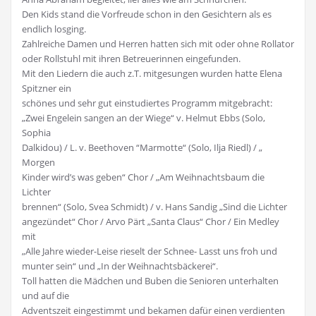
Den Kids stand die Vorfreude schon in den Gesichtern als es
endlich losging.
Zahlreiche Damen und Herren hatten sich mit oder ohne Rollator
oder Rollstuhl mit ihren Betreuerinnen eingefunden.
Mit den Liedern die auch z.T. mitgesungen wurden hatte Elena
Spitzner ein
schönes und sehr gut einstudiertes Programm mitgebracht:
„Zwei Engelein sangen an der Wiege“ v. Helmut Ebbs (Solo,
Sophia
Dalkidou) / L. v. Beethoven “Marmotte“ (Solo, Ilja Riedl) / „
Morgen
Kinder wird’s was geben“ Chor / „Am Weihnachtsbaum die
Lichter
brennen“ (Solo, Svea Schmidt) / v. Hans Sandig „Sind die Lichter
angezündet“ Chor / Arvo Pärt „Santa Claus“ Chor / Ein Medley
mit
„Alle Jahre wieder-Leise rieselt der Schnee- Lasst uns froh und
munter sein“ und „In der Weihnachtsbäckerei“.
Toll hatten die Mädchen und Buben die Senioren unterhalten
und auf die
Adventszeit eingestimmt und bekamen dafür einen verdienten