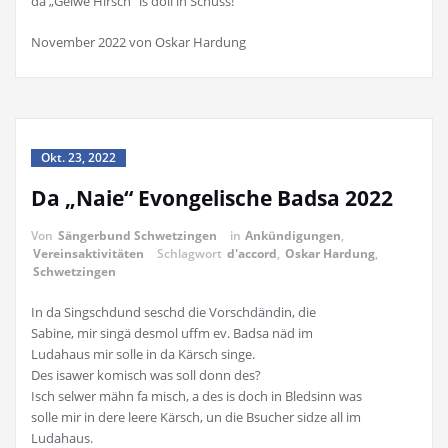
da „Gelwe Hirsch“ is doll in Schuss!
November 2022 von Oskar Hardung
Okt. 23, 2022
Da „Naie“ Evongelische Badsa 2022
Von
Sängerbund Schwetzingen
in
Ankündigungen
,
Vereinsaktivitäten
Schlagwort
d'accord
,
Oskar Hardung
,
Schwetzingen
In da Singschdund seschd die Vorschdändin, die
Sabine, mir singä desmol uffm ev. Badsa näd im
Ludahaus mir solle in da Kärsch singe.
Des isawer komisch was soll donn des?
Isch selwer mähn fa misch, a des is doch in Bledsinn was
solle mir in dere leere Kärsch, un die Bsucher sidze all im
Ludahaus.