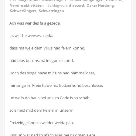
Vereinsaktivitäten
Schlagwort
d'accord
,
Oskar Hardung
,
SchwetSingers
,
Schwetzingen
Ach was war des fa ä gezeda,
inzwische weeses a jeda,
dass ma weje dem Virus näd feiern konnd,
näd blos bei uns, nä im gonze Lond.
Doch des singe hawe mir uns näd nämme losse,
mir singe im Freie hawe ma kodzerhond beschlosse,
un weils do haus bei uns im Gade is so schäh,
sols heid mid dem Feiern in unserm
Freizeidgelände a wieder weida gäh.
S’iss un war näd so äfach alles nei zu organisierä,