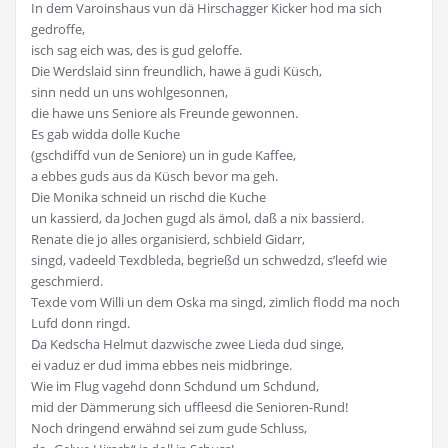
In dem Varoinshaus vun dä Hirschagger Kicker hod ma sich
gedroffe,
isch sag eich was, des is gud geloffe.
Die Werdslaid sinn freundlich, hawe ä gudi Küsch,
sinn nedd un uns wohlgesonnen,
die hawe uns Seniore als Freunde gewonnen.
Es gab widda dolle Kuche
(gschdiffd vun de Seniore) un in gude Kaffee,
a ebbes guds aus da Küsch bevor ma geh.
Die Monika schneid un rischd die Kuche
un kassierd, da Jochen gugd als ämol, daß a nix bassierd.
Renate die jo alles organisierd, schbield Gidarr,
singd, vadeeld Texdbleda, begrießd un schwedzd, s’leefd wie
geschmierd.
Texde vom Willi un dem Oska ma singd, zimlich flodd ma noch
Lufd donn ringd.
Da Kedscha Helmut dazwische zwee Lieda dud singe,
ei vaduz er dud imma ebbes neis midbringe.
Wie im Flug vagehd donn Schdund um Schdund,
mid der Dämmerung sich uffleesd die Senioren-Rund!
Noch dringend erwähnd sei zum gude Schluss,