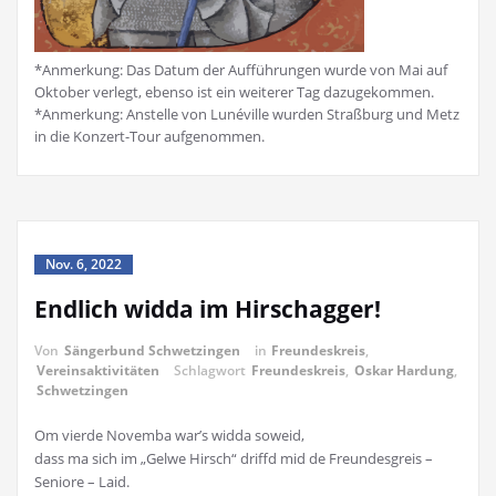
*Anmerkung: Das Datum der Aufführungen wurde von Mai auf
Oktober verlegt, ebenso ist ein weiterer Tag dazugekommen.
*Anmerkung: Anstelle von Lunéville wurden Straßburg und Metz
in die Konzert-Tour aufgenommen.
Nov. 6, 2022
Endlich widda im Hirschagger!
Von
Sängerbund Schwetzingen
in
Freundeskreis
,
Vereinsaktivitäten
Schlagwort
Freundeskreis
,
Oskar Hardung
,
Schwetzingen
Om vierde Novemba war’s widda soweid,
dass ma sich im „Gelwe Hirsch“ driffd mid de Freundesgreis –
Seniore – Laid.