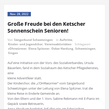
Nov. 28, 2022
Große Freude bei den Ketscher
Sonnenschein Senioren!
Von
Sängerbund Schwetzingen
in
Auftritte
,
Kinder- und Jugendchor
,
Vereinsaktivitäten
Schlagwort
cOhrwürmer
,
Elena Spitzner
,
Oskar Hardung
,
Schwetzingen
,
Singen
Auf eine Initiative von der Vors. des Sozialverbandes, Ursula
Bäuerlein, fand in dem Sozialraum des Ketscher Pflegedienstes,
eine
kleine Adventfeier statt.
Der Kinderchor, die „c’OHRwürmer“ vom Sängerbund
Schwetzingen unter der Leitung von Elena Spitzner, trat die
kleine Reise in Enderle Gemeinde an.
Von den Eltern und der 1. Vors. Sabine Rebmann mit E-Piano im
Gepäck sowie Betreuerin,
Anna Abraham begleitet, lief alles wie am Schnürchen.