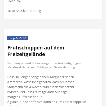
Toi toi toi!
16.10.22 Oskar Hardung
Sep. 5, 2022
Frühschoppen auf dem
Freizeitgelände
Von
Sängerbund Schwetzingen
in
Ankündigungen
,
Vereinsaktivitäten
Schlagwort
Oskar Hardung
Hallo ihr Sänger, Sängerinnen, Mitglieder*innen,
a fördernd, wissd ihr eigendlich, dass der Jochen
Stolpmann alle 4 Woche, außer in da Windazeid
(Winter-Zeit) unsa Freizeitgelände Sundags-
morgens uffschließe dud.
Ä gläni Gruppe driffd sich donn do zum Frühschoppe un