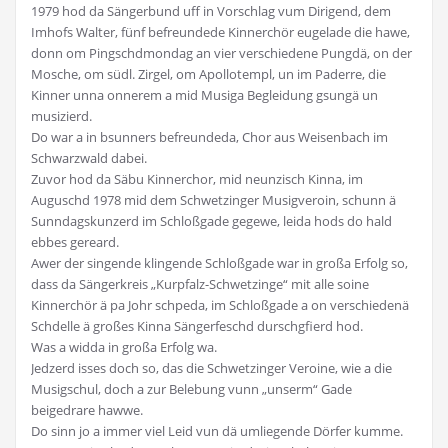
1979 hod da Sängerbund uff in Vorschlag vum Dirigend, dem
Imhofs Walter, fünf befreundede Kinnerchör eugelade die hawe,
donn om Pingschdmondag an vier verschiedene Pungdä, on der
Mosche, om südl. Zirgel, om Apollotempl, un im Paderre, die
Kinner unna onnerem a mid Musiga Begleidung gsungä un
musizierd.
Do war a in bsunners befreundeda, Chor aus Weisenbach im
Schwarzwald dabei.
Zuvor hod da Säbu Kinnerchor, mid neunzisch Kinna, im
Auguschd 1978 mid dem Schwetzinger Musigveroin, schunn ä
Sunndagskunzerd im Schloßgade gegewe, leida hods do hald
ebbes gereard.
Awer der singende klingende Schloßgade war in großa Erfolg so,
dass da Sängerkreis „Kurpfalz-Schwetzinge“ mit alle soine
Kinnerchör ä pa Johr schpeda, im Schloßgade a on verschiedenä
Schdelle ä großes Kinna Sängerfeschd durschgfierd hod.
Was a widda in großa Erfolg wa.
Jedzerd isses doch so, das die Schwetzinger Veroine, wie a die
Musigschul, doch a zur Belebung vunn „unserm“ Gade
beigedrare hawwe.
Do sinn jo a immer viel Leid vun dä umliegende Dörfer kumme.