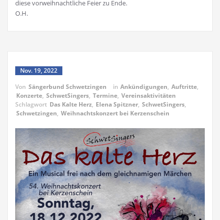
diese vorweihnachtliche Feier zu Ende.
O.H.
Nov. 19, 2022
Von
Sängerbund Schwetzingen
in
Ankündigungen
,
Auftritte
,
Konzerte
,
SchwetSingers
,
Termine
,
Vereinsaktivitäten
Schlagwort
Das Kalte Herz
,
Elena Spitzner
,
SchwetSingers
,
Schwetzingen
,
Weihnachtskonzert bei Kerzenschein