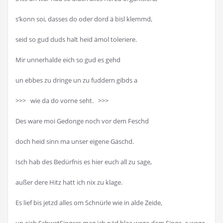
s’konn soi, dasses do oder dord ä bisl klemmd,
seid so gud duds halt heid ämol toleriere.
Mir unnerhalde eich so gud es gehd
un ebbes zu dringe un zu fuddern gibds a
>>> wie da do vorne seht. >>>
Des ware moi Gedonge noch vor dem Feschd
doch heid sinn ma unser eigene Gäschd.
Isch hab des Bedürfnis es hier euch all zu sage,
außer dere Hitz hatt ich nix zu klage.
Es lief bis jetzd alles om Schnürle wie in alde Zeide,
un eich SchwetSingers mag ich näd blos wege dem Singe, a wege