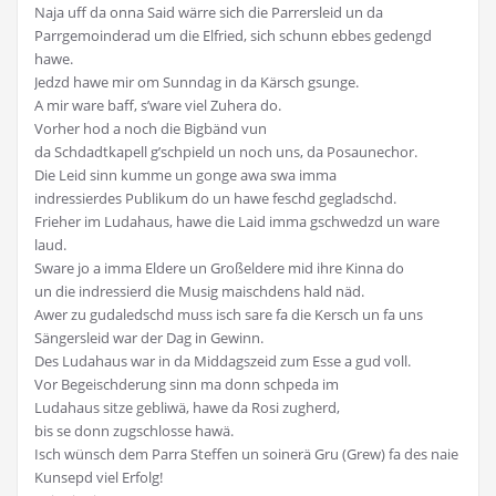
Naja uff da onna Said wärre sich die Parrersleid un da
Parrgemoinderad um die Elfried, sich schunn ebbes gedengd
hawe.
Jedzd hawe mir om Sunndag in da Kärsch gsunge.
A mir ware baff, s’ware viel Zuhera do.
Vorher hod a noch die Bigbänd vun
da Schdadtkapell g’schpield un noch uns, da Posaunechor.
Die Leid sinn kumme un gonge awa swa imma
indressierdes Publikum do un hawe feschd gegladschd.
Frieher im Ludahaus, hawe die Laid imma gschwedzd un ware
laud.
Sware jo a imma Eldere un Großeldere mid ihre Kinna do
un die indressierd die Musig maischdens hald näd.
Awer zu gudaledschd muss isch sare fa die Kersch un fa uns
Sängersleid war der Dag in Gewinn.
Des Ludahaus war in da Middagszeid zum Esse a gud voll.
Vor Begeischderung sinn ma donn schpeda im
Ludahaus sitze gebliwä, hawe da Rosi zugherd,
bis se donn zugschlosse hawä.
Isch wünsch dem Parra Steffen un soinerä Gru (Grew) fa des naie
Kunsepd viel Erfolg!