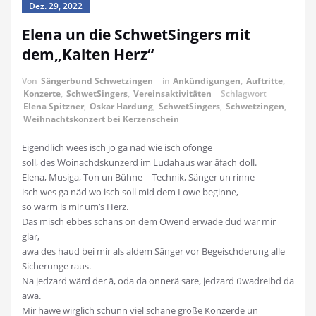
Dez. 29, 2022
Elena un die SchwetSingers mit
dem„Kalten Herz“
Von
Sängerbund Schwetzingen
in
Ankündigungen
,
Auftritte
,
Konzerte
,
SchwetSingers
,
Vereinsaktivitäten
Schlagwort
Elena Spitzner
,
Oskar Hardung
,
SchwetSingers
,
Schwetzingen
,
Weihnachtskonzert bei Kerzenschein
Eigendlich wees isch jo ga näd wie isch ofonge
soll, des Woinachdskunzerd im Ludahaus war äfach doll.
Elena, Musiga, Ton un Bühne – Technik, Sänger un rinne
isch wes ga näd wo isch soll mid dem Lowe beginne,
so warm is mir um’s Herz.
Das misch ebbes schäns on dem Owend erwade dud war mir
glar,
awa des haud bei mir als aldem Sänger vor Begeischderung alle
Sicherunge raus.
Na jedzard wärd der ä, oda da onnerä sare, jedzard üwadreibd da
awa.
Mir hawe wirglich schunn viel schäne große Konzerde un