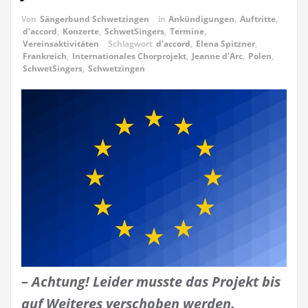
Von
Sängerbund Schwetzingen
in
Ankündigungen
,
Auftritte
,
d'accord
,
Konzerte
,
SchwetSingers
,
Termine
,
Vereinsaktivitäten
Schlagwort
d'accord
,
Elena Spitzner
,
Frankreich
,
Internationales Chorprojekt
,
Jeanne d'Arc
,
Polen
,
SchwetSingers
,
Schwetzingen
–
Achtung! Leider musste das Projekt bis
auf Weiteres verschoben werden.