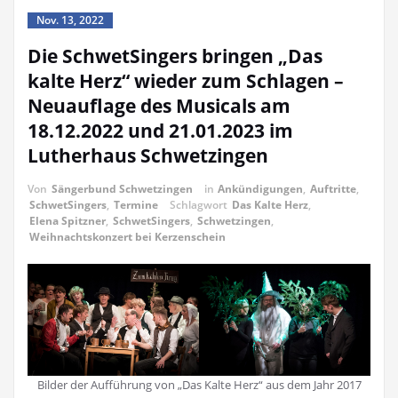
Nov. 13, 2022
Die SchwetSingers bringen „Das
kalte Herz“ wieder zum Schlagen –
Neuauflage des Musicals am
18.12.2022 und 21.01.2023 im
Lutherhaus Schwetzingen
Von
Sängerbund Schwetzingen
in
Ankündigungen
,
Auftritte
,
SchwetSingers
,
Termine
Schlagwort
Das Kalte Herz
,
Elena Spitzner
,
SchwetSingers
,
Schwetzingen
,
Weihnachtskonzert bei Kerzenschein
Bilder der Aufführung von „Das Kalte Herz“ aus dem Jahr 2017