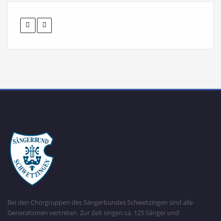
Bei den Chorgruppen des Sängerbundes Schwetzingen sind alle
Generationen vertreten. Zur Zeit singen ca. 125 Sänger und