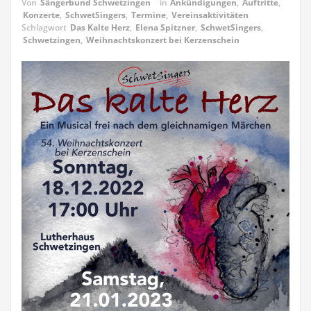
Von
Sängerbund Schwetzingen
in
Ankündigungen
,
Auftritte
,
Konzerte
,
SchwetSingers
,
Termine
,
Vereinsaktivitäten
Schlagwort
Das Kalte Herz
,
Elena Spitzner
,
SchwetSingers
,
Schwetzingen
,
Weihnachtskonzert bei Kerzenschein