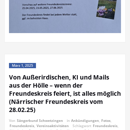
März 1, 2025
Von Außerirdischen, KI und Mails
aus der Hölle – wenn der
Freundeskreis feiert, ist alles möglich
(Närrischer Freundeskreis vom
28.02.25)
Von
Sängerbund Schwetzingen
in
Ankündigungen
,
Fotos
,
Freundeskreis
,
Vereinsaktivitäten
Schlagwort
Freundeskreis
,