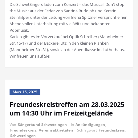
Die SchwetSingers laden zum Konzert – das Musical ‚Don’t stop
the Music!‘ aus der Feder von Santina Rudolph und Kerstin
Steinhilper unter der Leitung von Elena Spitzner verspricht einen
Abend voller Unterhaltung mit viel Witz und bekannter
Popmusik.
Karten gibt es im Vorverkauf bei Optik Schreiber (Mannheimer
Str. 15-17) und der Bäckerei Utz in den kleinen Planken
(Mannheimer Str. 31), sowie an der Abendkasse im Lutherhaus.
Wir freuen uns auf Sie!
März 15, 2025
Freundeskreistreffen am 28.03.2025
um 14:30 Uhr im Freizeitgelände
Von
Sängerbund Schwetzingen
in
Ankündigungen
,
Freundeskreis
,
Vereinsaktivitäten
Schlagwort
Freundeskreis
,
Schwetzingen