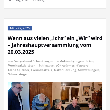
März 22, 2025
Wenn aus vielen „Ichs“ ein „Wir“ wird
– Jahreshauptversammlung vom
20.03.2025
Von
Sängerbund Schwetzingen
in
Ankündigungen
,
Fotos
,
Vereinsaktivitäten
Schlagwort
cOhrwürmer
,
d'accord
,
Elena Spitzner
,
Freundeskreis
,
Oskar Hardung
,
SchwetSingers
,
Schwetzingen