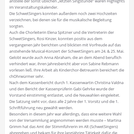
anstelle der sonst üblichen „letzten Singstunde“ waren Highlights
im Veranstaltungskalender.
Die SchwetSingers konnten außerdem noch zwei Hochzeiten
verzeichnen, bei denen sie für die musikalische Begleitung
sorgten.
Auch die Chorleiterin Elena Spitzner und die Vertreterin der
SchwetSingers, Rosi Kinzer, konnten positiv aus dem
vergangenen Jahr berichten und blickten mit Vorfreude auf das
anstehende Musical-Konzert der SchwetSingers am 24. & 25. Mai.
Gelobt wurde auch Anna Abraham, die an dem Abend beruflich
verhindert war, ihren Jahresbericht aber von Sabine Rebmann
vorlesen ließ. Ihre Arbeit als Kinderchor-Betreuerin bereichert die
chOhrwürmer sehr.
Nach dem Kassenbericht durch 1. Kassenwartin Christina Valdna
und den Bericht der Kassenprüferin Gabi Gehrke wurde der
Vorstand einstimmig entlastet, und die Neuwahlen eingeleitet.
Die Satzung sieht vor, dass alle 2 Jahre der 1. Vorsitz und die 1.
Schriftführung neu gewählt werden.
Besonders in diesem Jahr war allerdings, dass eine weitere Wahl
von der Versammlung angenommen werden musste – Martina
Grimm hat das Amt der Stimmführerin im Alt (SchwetSingers)
abgegeben und bekam für ihre langjährige Tätigkeit dafür die