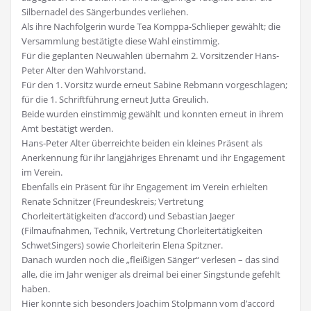
Silbernadel des Sängerbundes verliehen.
Als ihre Nachfolgerin wurde Tea Komppa-Schlieper gewählt; die
Versammlung bestätigte diese Wahl einstimmig.
Für die geplanten Neuwahlen übernahm 2. Vorsitzender Hans-
Peter Alter den Wahlvorstand.
Für den 1. Vorsitz wurde erneut Sabine Rebmann vorgeschlagen;
für die 1. Schriftführung erneut Jutta Greulich.
Beide wurden einstimmig gewählt und konnten erneut in ihrem
Amt bestätigt werden.
Hans-Peter Alter überreichte beiden ein kleines Präsent als
Anerkennung für ihr langjähriges Ehrenamt und ihr Engagement
im Verein.
Ebenfalls ein Präsent für ihr Engagement im Verein erhielten
Renate Schnitzer (Freundeskreis; Vertretung
Chorleitertätigkeiten d’accord) und Sebastian Jaeger
(Filmaufnahmen, Technik, Vertretung Chorleitertätigkeiten
SchwetSingers) sowie Chorleiterin Elena Spitzner.
Danach wurden noch die „fleißigen Sänger“ verlesen – das sind
alle, die im Jahr weniger als dreimal bei einer Singstunde gefehlt
haben.
Hier konnte sich besonders Joachim Stolpmann vom d’accord