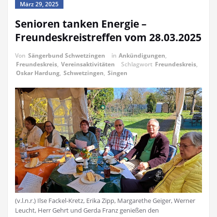
März 29, 2025
Senioren tanken Energie –
Freundeskreistreffen vom 28.03.2025
Von
Sängerbund Schwetzingen
in
Ankündigungen
,
Freundeskreis
,
Vereinsaktivitäten
Schlagwort
Freundeskreis
,
Oskar Hardung
,
Schwetzingen
,
Singen
(v.l.n.r.) Ilse Fackel-Kretz, Erika Zipp, Margarethe Geiger, Werner
Leucht, Herr Gehrt und Gerda Franz genießen den