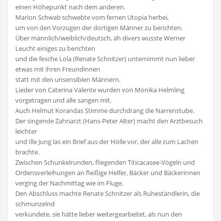
einen Höhepunkt nach dem anderen.
Marion Schwab schwebte vom fernen Utopia herbei,
um von den Vorzügen der dortigen Männer zu berichten.
Über männlich/weiblich/deutsch, äh divers wusste Werner
Leucht einiges zu berichten
und die fesche Lola (Renate Schnitzer) unternimmt nun lieber
etwas mit ihren Freundinnen
statt mit den unsensiblen Männern.
Lieder von Caterina Valente wurden von Monika Helmling
vorgetragen und alle sangen mit.
Auch Helmut Korandas Stimme durchdrang die Narrenstube.
Der singende Zahnarzt (Hans-Peter Alter) macht den Arztbesuch
leichter
und Ille Jung las ein Brief aus der Hölle vor, der alle zum Lachen
brachte.
Zwischen Schunkelrunden, fliegenden Titicacasee-Vögeln und
Ordensverleihungen an fleißige Helfer, Bäcker und Bäckerinnen
verging der Nachmittag wie im Fluge.
Den Abschluss machte Renate Schnitzer als Ruheständlerin, die
schmunzelnd
verkündete, sie hätte lieber weitergearbeitet, als nun den