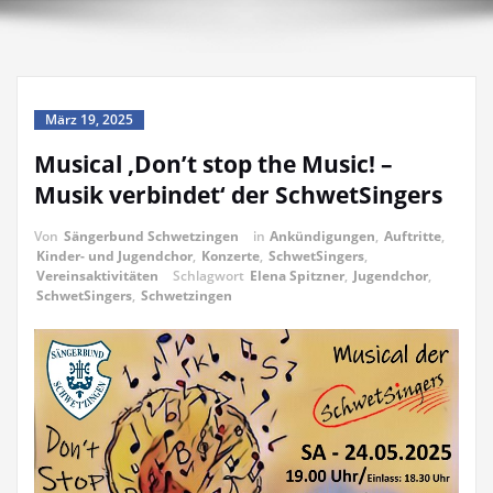
März 19, 2025
Musical ‚Don’t stop the Music! –
Musik verbindet‘ der SchwetSingers
Von
Sängerbund Schwetzingen
in
Ankündigungen
,
Auftritte
,
Kinder- und Jugendchor
,
Konzerte
,
SchwetSingers
,
Vereinsaktivitäten
Schlagwort
Elena Spitzner
,
Jugendchor
,
SchwetSingers
,
Schwetzingen