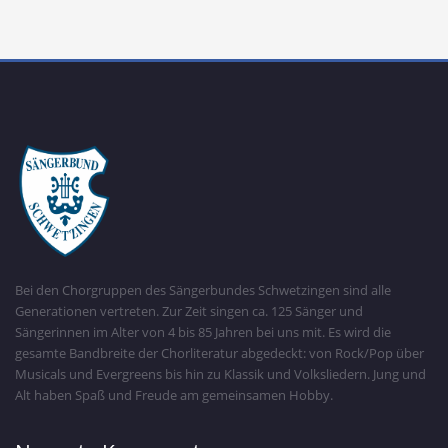
Bei den Chorgruppen des Sängerbundes Schwetzingen sind alle
Generationen vertreten. Zur Zeit singen ca. 125 Sänger und
Sängerinnen im Alter von 4 bis 85 Jahren bei uns mit. Es wird die
gesamte Bandbreite der Chorliteratur abgedeckt: von Rock/Pop über
Musicals und Evergreens bis hin zu Klassik und Volksliedern. Jung und
Alt haben Spaß und Freude am gemeinsamen Hobby.