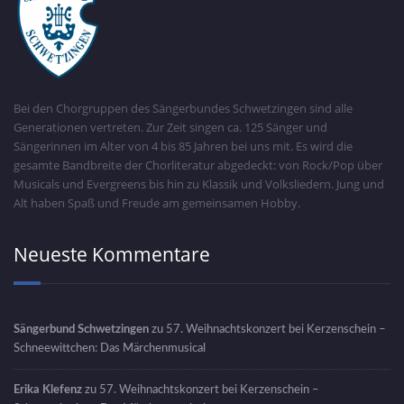
Bei den Chorgruppen des Sängerbundes Schwetzingen sind alle
Generationen vertreten. Zur Zeit singen ca. 125 Sänger und
Sängerinnen im Alter von 4 bis 85 Jahren bei uns mit. Es wird die
gesamte Bandbreite der Chorliteratur abgedeckt: von Rock/Pop über
Musicals und Evergreens bis hin zu Klassik und Volksliedern. Jung und
Alt haben Spaß und Freude am gemeinsamen Hobby.
Neueste Kommentare
Sängerbund Schwetzingen
zu
57. Weihnachtskonzert bei Kerzenschein –
Schneewittchen: Das Märchenmusical
Erika Klefenz
zu
57. Weihnachtskonzert bei Kerzenschein –