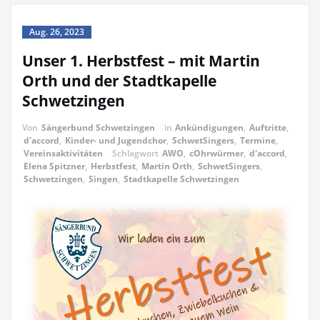
Aug. 26, 2023
Unser 1. Herbstfest – mit Martin
Orth und der Stadtkapelle
Schwetzingen
Von
Sängerbund Schwetzingen
in
Ankündigungen
,
Auftritte
,
d'accord
,
Kinder- und Jugendchor
,
SchwetSingers
,
Termine
,
Vereinsaktivitäten
Schlagwort
AWO
,
cOhrwürmer
,
d'accord
,
Elena Spitzner
,
Herbstfest
,
Martin Orth
,
SchwetSingers
,
Schwetzingen
,
Singen
,
Stadtkapelle Schwetzingen