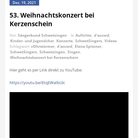
Dez. 19, 2021
53. Weihnachtskonzert bei
Kerzenschein
Von
Sängerbund Schwetzingen
in
Auftritte
,
d'accord
,
Kinder- und Jugendchor
,
Konzerte
,
SchwetSingers
,
Videos
Schlagwort
cOhrwürmer
,
d'accord
,
Elena Spitzner
,
SchwetSingers
,
Schwetzingen
,
Singen
,
Weihnachtskonzert bei Kerzenschein
Hier geht es per Link direkt zu YouTube:
https://youtu.be/EtqEWaIbUic