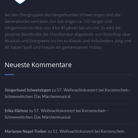
Bei den Chorgruppen des Sängerbundes Schwetzingen sind alle
Generationen vertreten. Zur Zeit singen ca. 125 Sänger und
Sängerinnen im Alter von 4 bis 85 Jahren bei uns mit. Es wird die
gesamte Bandbreite der Chorliteratur abgedeckt: von Rock/Pop über
Musicals und Evergreens bis hin zu Klassik und Volksliedern. Jung und
Alt haben Spaß und Freude am gemeinsamen Hobby.
Neueste Kommentare
Sängerbund Schwetzingen
zu
57. Weihnachtskonzert bei Kerzenschein –
Schneewittchen: Das Märchenmusical
Erika Klefenz
zu
57. Weihnachtskonzert bei Kerzenschein –
Schneewittchen: Das Märchenmusical
Marianne Nagel-Treiber
zu
51. Weihnachtskonzert bei Kerzenschein