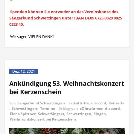
Spenden können Sie entweder an das Vereinskonto des
Sängerbund Schwetzingen unter IBAN DE09 6725 0020 0025
0228 40.
Wir sagen VIELEN DANK!
Dez. 12, 2021
Ankündigung 53. Weihnachtskonzert
bei Kerzenschein
Von
Sängerbund Schwetzingen
in
Auftritte
,
d'accord
,
Konzerte
,
SchwetSingers
,
Termine
Schlagwort
cOhrwürmer
,
d'accord
,
Elena Spitzner
,
SchwetSingers
,
Schwetzingen
,
Singen
,
Weihnachtskonzert bei Kerzenschein