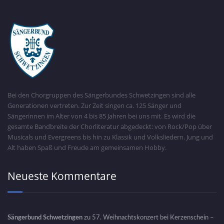
Bei den Chorgruppen des Sängerbundes Schwetzingen sind alle
Generationen vertreten. Zur Zeit singen ca. 125 Sänger und
Sängerinnen im Alter von 4 bis 85 Jahren bei uns mit. Es wird die
gesamte Bandbreite der Chorliteratur abgedeckt: von Rock/Pop über
Musicals und Evergreens bis hin zu Klassik und Volksliedern. Jung und
Alt haben Spaß und Freude am gemeinsamen Hobby.
Neueste Kommentare
Sängerbund Schwetzingen
zu
57. Weihnachtskonzert bei Kerzenschein –