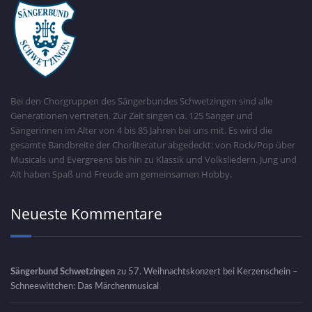
Bei den Chorgruppen des Sängerbundes Schwetzingen sind alle
Generationen vertreten. Zur Zeit singen ca. 125 Sänger und
Sängerinnen im Alter von 4 bis 85 Jahren bei uns mit. Es wird die
gesamte Bandbreite der Chorliteratur abgedeckt: von Rock/Pop über
Musicals und Evergreens bis hin zu Klassik und Volksliedern. Jung und
Alt haben Spaß und Freude am gemeinsamen Hobby.
Neueste Kommentare
Sängerbund Schwetzingen
zu
57. Weihnachtskonzert bei Kerzenschein –
Schneewittchen: Das Märchenmusical