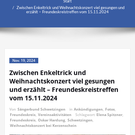
Start
Zwischen Enkeltrick und Weihnachtskonzert viel gesungen und
erzählt – Freundeskreistreffen vom 15.11.2024
Nov. 19, 2024
Zwischen Enkeltrick und
Weihnachtskonzert viel gesungen
und erzählt – Freundeskreistreffen
vom 15.11.2024
Von
Sängerbund Schwetzingen
in
Ankündigungen
,
Fotos
,
Freundeskreis
,
Vereinsaktivitäten
Schlagwort
Elena Spitzner
,
Freundeskreis
,
Oskar Hardung
,
Schwetzingen
,
Weihnachtskonzert bei Kerzenschein