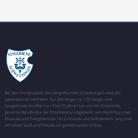
Bei den Chorgruppen des Sängerbundes Schwetzingen sind alle
Generationen vertreten. Zur Zeit singen ca. 125 Sänger und
Sängerinnen im Alter von 4 bis 85 Jahren bei uns mit. Es wird die
gesamte Bandbreite der Chorliteratur abgedeckt: von Rock/Pop über
Musicals und Evergreens bis hin zu Klassik und Volksliedern. Jung und
Alt haben Spaß und Freude am gemeinsamen Hobby.