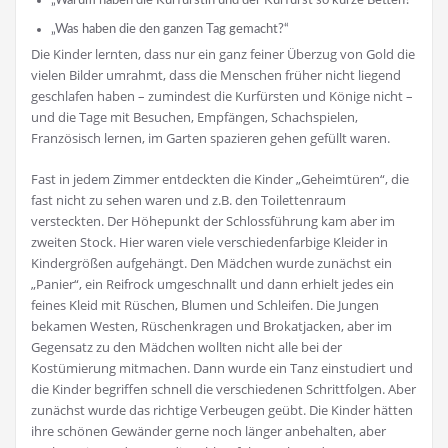
„Warum haben die Kurfürstin und der Kurfürst so kurze Betten?“
„Was haben die den ganzen Tag gemacht?“
Die Kinder lernten, dass nur ein ganz feiner Überzug von Gold die
vielen Bilder umrahmt, dass die Menschen früher nicht liegend
geschlafen haben – zumindest die Kurfürsten und Könige nicht –
und die Tage mit Besuchen, Empfängen, Schachspielen,
Französisch lernen, im Garten spazieren gehen gefüllt waren.
Fast in jedem Zimmer entdeckten die Kinder „Geheimtüren“, die
fast nicht zu sehen waren und z.B. den Toilettenraum
versteckten. Der Höhepunkt der Schlossführung kam aber im
zweiten Stock. Hier waren viele verschiedenfarbige Kleider in
Kindergrößen aufgehängt. Den Mädchen wurde zunächst ein
„Panier“, ein Reifrock umgeschnallt und dann erhielt jedes ein
feines Kleid mit Rüschen, Blumen und Schleifen. Die Jungen
bekamen Westen, Rüschenkragen und Brokatjacken, aber im
Gegensatz zu den Mädchen wollten nicht alle bei der
Kostümierung mitmachen. Dann wurde ein Tanz einstudiert und
die Kinder begriffen schnell die verschiedenen Schrittfolgen. Aber
zunächst wurde das richtige Verbeugen geübt. Die Kinder hätten
ihre schönen Gewänder gerne noch länger anbehalten, aber