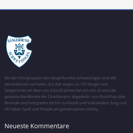
Bei den Chorgruppen des Sängerbundes Schwetzingen sind alle
Generationen vertreten. Zur Zeit singen ca. 125 Sänger und
Sängerinnen im Alter von 4 bis 85 Jahren bei uns mit. Es wird die
gesamte Bandbreite der Chorliteratur abgedeckt: von Rock/Pop über
Musicals und Evergreens bis hin zu Klassik und Volksliedern. Jung und
Alt haben Spaß und Freude am gemeinsamen Hobby.
Neueste Kommentare