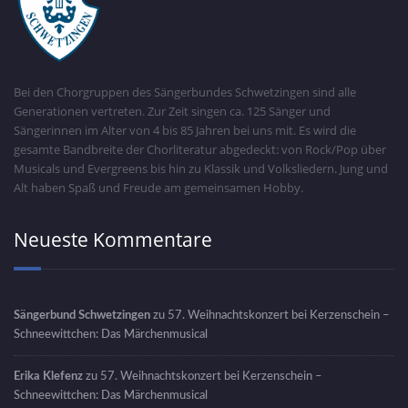
Bei den Chorgruppen des Sängerbundes Schwetzingen sind alle
Generationen vertreten. Zur Zeit singen ca. 125 Sänger und
Sängerinnen im Alter von 4 bis 85 Jahren bei uns mit. Es wird die
gesamte Bandbreite der Chorliteratur abgedeckt: von Rock/Pop über
Musicals und Evergreens bis hin zu Klassik und Volksliedern. Jung und
Alt haben Spaß und Freude am gemeinsamen Hobby.
Neueste Kommentare
Sängerbund Schwetzingen
zu
57. Weihnachtskonzert bei Kerzenschein –
Schneewittchen: Das Märchenmusical
Erika Klefenz
zu
57. Weihnachtskonzert bei Kerzenschein –
Schneewittchen: Das Märchenmusical