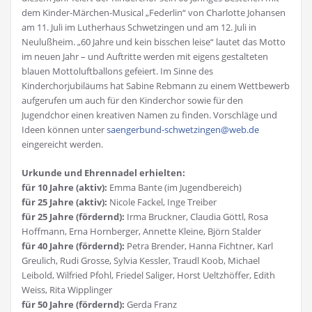
dem Kinder-Märchen-Musical „Federlin“ von Charlotte Johansen
am 11. Juli im Lutherhaus Schwetzingen und am 12. Juli in
Neulußheim. „60 Jahre und kein bisschen leise“ lautet das Motto
im neuen Jahr – und Auftritte werden mit eigens gestalteten
blauen Mottoluftballons gefeiert. Im Sinne des
Kinderchorjubiläums hat Sabine Rebmann zu einem Wettbewerb
aufgerufen um auch für den Kinderchor sowie für den
Jugendchor einen kreativen Namen zu finden. Vorschläge und
Ideen können unter
saengerbund-schwetzingen@web.de
eingereicht werden.
Urkunde und Ehrennadel erhielten:
für 10 Jahre (aktiv):
Emma Bante (im Jugendbereich)
für 25 Jahre (aktiv):
Nicole Fackel, Inge Treiber
für 25 Jahre (fördernd):
Irma Bruckner, Claudia Göttl, Rosa
Hoffmann, Erna Hornberger, Annette Kleine, Björn Stalder
für 40 Jahre (fördernd):
Petra Brender, Hanna Fichtner, Karl
Greulich, Rudi Grosse, Sylvia Kessler, Traudl Koob, Michael
Leibold, Wilfried Pfohl, Friedel Saliger, Horst Ueltzhöffer, Edith
Weiss, Rita Wipplinger
für 50 Jahre (fördernd):
Gerda Franz