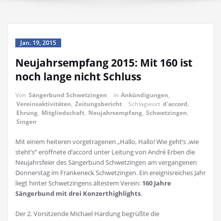
Jan. 19, 2015
Neujahrsempfang 2015: Mit 160 ist
noch lange nicht Schluss
Von
Sängerbund Schwetzingen
in
Ankündigungen
,
Vereinsaktivitäten
,
Zeitungsbericht
Schlagwort
d'accord
,
Ehrung
,
Mitgliedschaft
,
Neujahrsempfang
,
Schwetzingen
,
Singen
Mit einem heiteren vorgetragenen „Hallo, Hallo! Wie geht’s ,wie
steht’s“ eröffnete d’accord unter Leitung von André Erben die
Neujahrsfeier des Sängerbund Schwetzingen am vergangenen
Donnerstag im Frankeneck Schwetzingen. Ein ereignisreiches Jahr
liegt hinter Schwetzingens ältestem Verein:
160 Jahre
Sängerbund mit drei Konzerthighlights
.
Der 2. Vorsitzende Michael Hardung begrüßte die