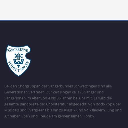
Bei den Chorgruppen des Sängerbundes Schwetzingen sind alle
Generationen vertreten. Zur Zeit singen ca. 125 Sänger und
Sängerinnen im Alter von 4 bis 85 Jahren bei uns mit. Es wird die
gesamte Bandbreite der Chorliteratur abgedeckt: von Rock/Pop über
Musicals und Evergreens bis hin zu Klassik und Volksliedern. Jung und
Alt haben Spaß und Freude am gemeinsamen Hobby.