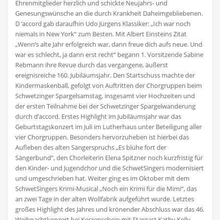
Ehrenmitglieder herzlich und schickte Neujahrs- und
Genesungswünsche an die durch Krankheit Daheimgebliebenen.
D ’accord gab daraufhin Udo Jürgens Klassiker: „Ich war noch
niemals in New York“ zum Besten. Mit Albert Einsteins Zitat
„Wenn’s alte Jahr erfolgreich war, dann freue dich aufs neue. Und
war es schlecht, ja dann erst recht“ begann 1. Vorsitzende Sabine
Rebmann ihre Revue durch das vergangene, äußerst
ereignisreiche 160. Jubiläumsjahr. Den Startschuss machte der
Kindermaskenball, gefolgt von Auftritten der Chorgruppen beim
Schwetzinger Spargelsamstag, insgesamt vier Hochzeiten und
der ersten Teilnahme bei der Schwetzinger Spargelwanderung
durch d’accord. Erstes Highlight im Jubiläumsjahr war das
Geburtstagskonzert im Juli im Lutherhaus unter Beteiligung aller
vier Chorgruppen. Besonders hervorzuheben ist hierbei das
Aufleben des alten Sängerspruchs „Es blühe fort der
Sängerbund“, den Chorleiterin Elena Spitzner noch kurzfristig für
den Kinder- und Jugendchor und die SchwetSingers modernisiert
und umgeschrieben hat. Weiter ging es im Oktober mit dem
SchwetSingers Krimi-Musical „Noch ein Krimi für die Mimi“, das
an zwei Tage in der alten Wollfabrik aufgeführt wurde. Letztes
großes Highlight des Jahres und krönender Abschluss war das 46.
Weihnachtkonzert bei Kerzenschein mit Stargast Kathy Kelly.