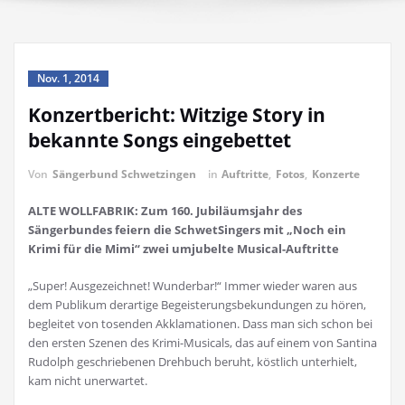
Nov. 1, 2014
Konzertbericht: Witzige Story in
bekannte Songs eingebettet
Von
Sängerbund Schwetzingen
in
Auftritte
,
Fotos
,
Konzerte
ALTE WOLLFABRIK: Zum 160. Jubiläumsjahr des
Sängerbundes feiern die SchwetSingers mit „Noch ein
Krimi für die Mimi“ zwei umjubelte Musical-Auftritte
„Super! Ausgezeichnet! Wunderbar!“ Immer wieder waren aus
dem Publikum derartige Begeisterungsbekundungen zu hören,
begleitet von tosenden Akklamationen. Dass man sich schon bei
den ersten Szenen des Krimi-Musicals, das auf einem von Santina
Rudolph geschriebenen Drehbuch beruht, köstlich unterhielt,
kam nicht unerwartet.