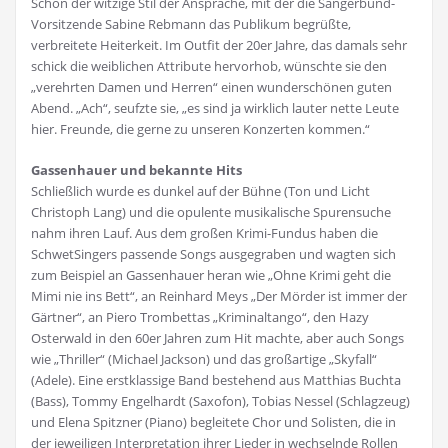
Schon der witzige Stil der Ansprache, mit der die Sängerbund-
Vorsitzende Sabine Rebmann das Publikum begrüßte,
verbreitete Heiterkeit. Im Outfit der 20er Jahre, das damals sehr
schick die weiblichen Attribute hervorhob, wünschte sie den
„verehrten Damen und Herren“ einen wunderschönen guten
Abend. „Ach“, seufzte sie, „es sind ja wirklich lauter nette Leute
hier. Freunde, die gerne zu unseren Konzerten kommen.“
Gassenhauer und bekannte Hits
Schließlich wurde es dunkel auf der Bühne (Ton und Licht
Christoph Lang) und die opulente musikalische Spurensuche
nahm ihren Lauf. Aus dem großen Krimi-Fundus haben die
SchwetSingers passende Songs ausgegraben und wagten sich
zum Beispiel an Gassenhauer heran wie „Ohne Krimi geht die
Mimi nie ins Bett“, an Reinhard Meys „Der Mörder ist immer der
Gärtner“, an Piero Trombettas „Kriminaltango“, den Hazy
Osterwald in den 60er Jahren zum Hit machte, aber auch Songs
wie „Thriller“ (Michael Jackson) und das großartige „Skyfall“
(Adele). Eine erstklassige Band bestehend aus Matthias Buchta
(Bass), Tommy Engelhardt (Saxofon), Tobias Nessel (Schlagzeug)
und Elena Spitzner (Piano) begleitete Chor und Solisten, die in
der jeweiligen Interpretation ihrer Lieder in wechselnde Rollen