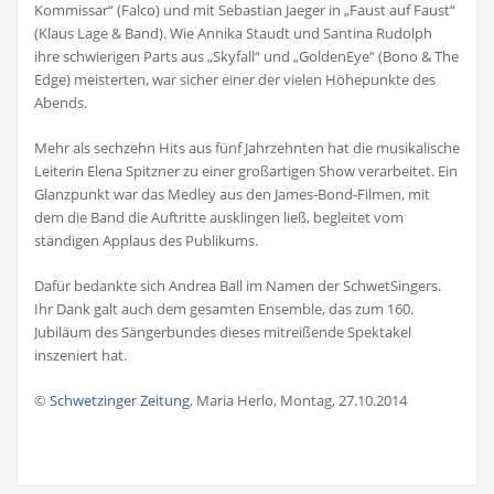
Kommissar“ (Falco) und mit Sebastian Jaeger in „Faust auf Faust“
(Klaus Lage & Band). Wie Annika Staudt und Santina Rudolph
ihre schwierigen Parts aus „Skyfall“ und „GoldenEye“ (Bono & The
Edge) meisterten, war sicher einer der vielen Höhepunkte des
Abends.
Mehr als sechzehn Hits aus fünf Jahrzehnten hat die musikalische
Leiterin Elena Spitzner zu einer großartigen Show verarbeitet. Ein
Glanzpunkt war das Medley aus den James-Bond-Filmen, mit
dem die Band die Auftritte ausklingen ließ, begleitet vom
ständigen Applaus des Publikums.
Dafür bedankte sich Andrea Ball im Namen der SchwetSingers.
Ihr Dank galt auch dem gesamten Ensemble, das zum 160.
Jubiläum des Sängerbundes dieses mitreißende Spektakel
inszeniert hat.
©
Schwetzinger Zeitung
, Maria Herlo, Montag, 27.10.2014