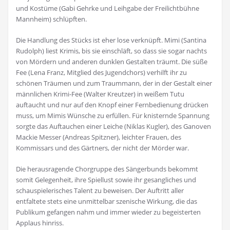
und Kostüme (Gabi Gehrke und Leihgabe der Freilichtbühne
Mannheim) schlüpften.
Die Handlung des Stücks ist eher lose verknüpft. Mimi (Santina
Rudolph) liest Krimis, bis sie einschläft, so dass sie sogar nachts
von Mördern und anderen dunklen Gestalten träumt. Die süße
Fee (Lena Franz, Mitglied des Jugendchors) verhilft ihr zu
schönen Träumen und zum Traummann, der in der Gestalt einer
männlichen Krimi-Fee (Walter Kreutzer) in weißem Tutu
auftaucht und nur auf den Knopf einer Fernbedienung drücken
muss, um Mimis Wünsche zu erfüllen. Für knisternde Spannung
sorgte das Auftauchen einer Leiche (Niklas Kugler), des Ganoven
Mackie Messer (Andreas Spitzner), leichter Frauen, des
Kommissars und des Gärtners, der nicht der Mörder war.
Die herausragende Chorgruppe des Sängerbunds bekommt
somit Gelegenheit, ihre Spiellust sowie ihr gesangliches und
schauspielerisches Talent zu beweisen. Der Auftritt aller
entfaltete stets eine unmittelbar szenische Wirkung, die das
Publikum gefangen nahm und immer wieder zu begeisterten
Applaus hinriss.