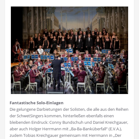
Fantastische Solo-Einlagen
Die gelungene Darbietungen der Solisten, die alle aus den Reihen
der SchwetSingers kommen, hinterließen ebenfalls einen
bleibenden Eindruck: Conny Bundschuh und Daniel Kreichgauer,
aber auch Holger Herrmann mit „Ba-Ba-Banküberfall“ (E.V.A.),
zudem Tobias Kreichgauer gemeinsam mit Herrmann in „Der