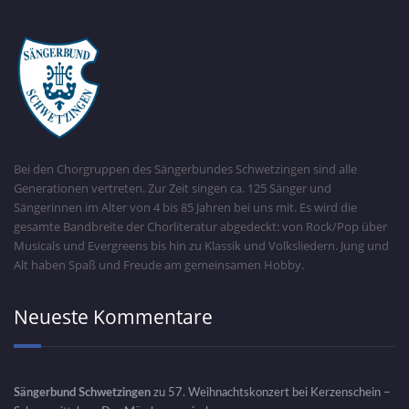
Bei den Chorgruppen des Sängerbundes Schwetzingen sind alle
Generationen vertreten. Zur Zeit singen ca. 125 Sänger und
Sängerinnen im Alter von 4 bis 85 Jahren bei uns mit. Es wird die
gesamte Bandbreite der Chorliteratur abgedeckt: von Rock/Pop über
Musicals und Evergreens bis hin zu Klassik und Volksliedern. Jung und
Alt haben Spaß und Freude am gemeinsamen Hobby.
Neueste Kommentare
Sängerbund Schwetzingen
zu
57. Weihnachtskonzert bei Kerzenschein –