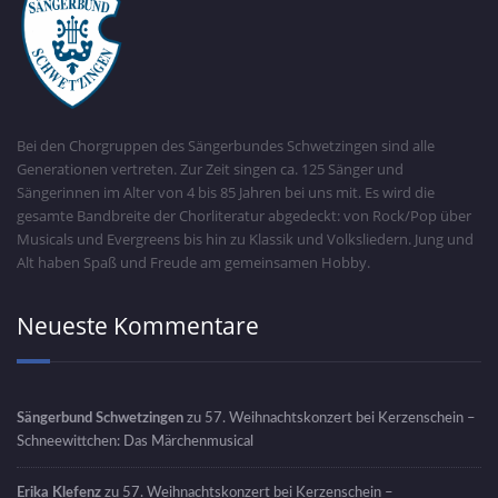
Bei den Chorgruppen des Sängerbundes Schwetzingen sind alle
Generationen vertreten. Zur Zeit singen ca. 125 Sänger und
Sängerinnen im Alter von 4 bis 85 Jahren bei uns mit. Es wird die
gesamte Bandbreite der Chorliteratur abgedeckt: von Rock/Pop über
Musicals und Evergreens bis hin zu Klassik und Volksliedern. Jung und
Alt haben Spaß und Freude am gemeinsamen Hobby.
Neueste Kommentare
Sängerbund Schwetzingen
zu
57. Weihnachtskonzert bei Kerzenschein –
Schneewittchen: Das Märchenmusical
Erika Klefenz
zu
57. Weihnachtskonzert bei Kerzenschein –