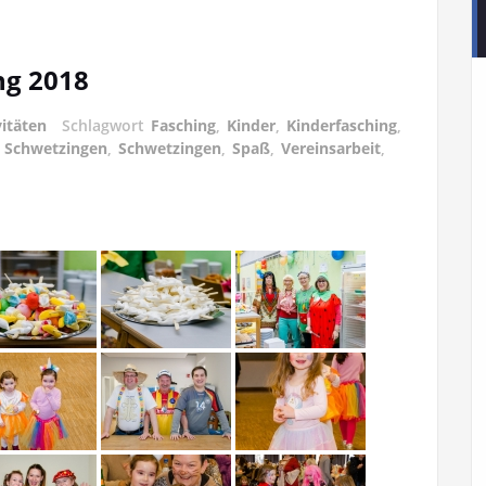
ng 2018
vitäten
Schlagwort
Fasching
,
Kinder
,
Kinderfasching
,
 Schwetzingen
,
Schwetzingen
,
Spaß
,
Vereinsarbeit
,