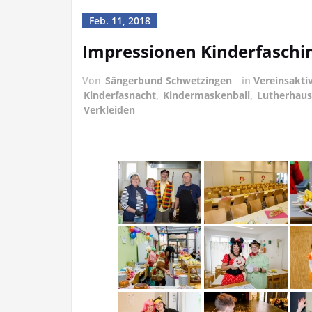
Feb. 11, 2018
Impressionen Kinderfaschi
Von
Sängerbund Schwetzingen
in
Vereinsakti
Kinderfasnacht
,
Kindermaskenball
,
Lutherhaus
Verkleiden