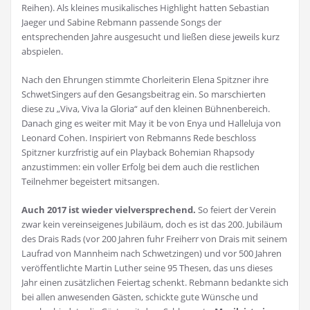
Reihen). Als kleines musikalisches Highlight hatten Sebastian
Jaeger und Sabine Rebmann passende Songs der
entsprechenden Jahre ausgesucht und ließen diese jeweils kurz
abspielen.
Nach den Ehrungen stimmte Chorleiterin Elena Spitzner ihre
SchwetSingers auf den Gesangsbeitrag ein. So marschierten
diese zu „Viva, Viva la Gloria“ auf den kleinen Bühnenbereich.
Danach ging es weiter mit May it be von Enya und Halleluja von
Leonard Cohen. Inspiriert von Rebmanns Rede beschloss
Spitzner kurzfristig auf ein Playback Bohemian Rhapsody
anzustimmen: ein voller Erfolg bei dem auch die restlichen
Teilnehmer begeistert mitsangen.
Auch 2017 ist wieder vielversprechend.
So feiert der Verein
zwar kein vereinseigenes Jubiläum, doch es ist das 200. Jubiläum
des Drais Rads (vor 200 Jahren fuhr Freiherr von Drais mit seinem
Laufrad von Mannheim nach Schwetzingen) und vor 500 Jahren
veröffentlichte Martin Luther seine 95 Thesen, das uns dieses
Jahr einen zusätzlichen Feiertag schenkt. Rebmann bedankte sich
bei allen anwesenden Gästen, schickte gute Wünsche und