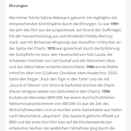
Ehrungen
Wie immer führte Sabine Rebmann gekonnt mit Highlights der
entsprechenden Eintrittsjahre durch die Ehrungen. So war
1991
das Jahr des Ötzi aus der Jungsteinzeit, auf Grund des Golfkrieges
fiel der Fasnachtsumzug aus und Musikidol Freddy Mercury
starb, sein Hit Bohemian Rhapsody war daraufhin 14 Wochen an
der Spitze der Charts.
1976
war gezeichnet durch die Einführung
der Gurtpflicht im Auto, den Feuerunfall von Niki Lauda, die
Schweden Hochzeit von Carl-Gustaf und der Deutschen Silvia
und das Abba-Fieber erreichte Deutschland.
1966
wurde Walter
Imhof im Alter von 22 Jahren Chorleiter beim Kinderchor, ESSO
hatte den Slogan „Pack den Tiger in den Tank“ und der Hit
„Sound of Silence“ von Simon & Garfunkel stürmte die Charts
(heute übrigens wieder von Disturbed in den Charts).
1956
kostete ein Mercedes 9850 DM, bei einem durchschnittlichen
Nettomonatseinkommen von 400 DM. Es war die Zeit des
Wirtschaftswunders und so wurden erste Gastarbeiter aus Italien
nach Deutschland „akquiriert“. Das Saarland gehörte offiziell zur
BRD und der erste Sissi Film kam auf die Kinoleinwände (ein
erheitertes Seufzen der weiblichen Teilnehmer ging durch die