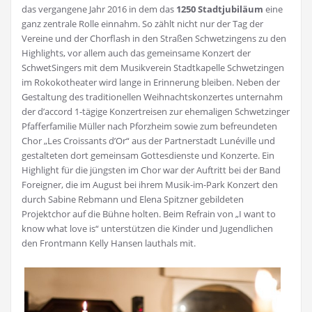
das vergangene Jahr 2016 in dem das
1250 Stadtjubiläum
eine
ganz zentrale Rolle einnahm. So zählt nicht nur der Tag der
Vereine und der Chorflash in den Straßen Schwetzingens zu den
Highlights, vor allem auch das gemeinsame Konzert der
SchwetSingers mit dem Musikverein Stadtkapelle Schwetzingen
im Rokokotheater wird lange in Erinnerung bleiben. Neben der
Gestaltung des traditionellen Weihnachtskonzertes unternahm
der d’accord 1-tägige Konzertreisen zur ehemaligen Schwetzinger
Pfafferfamilie Müller nach Pforzheim sowie zum befreundeten
Chor „Les Croissants d’Or“ aus der Partnerstadt Lunéville und
gestalteten dort gemeinsam Gottesdienste und Konzerte. Ein
Highlight für die jüngsten im Chor war der Auftritt bei der Band
Foreigner, die im August bei ihrem Musik-im-Park Konzert den
durch Sabine Rebmann und Elena Spitzner gebildeten
Projektchor auf die Bühne holten. Beim Refrain von „I want to
know what love is“ unterstützen die Kinder und Jugendlichen
den Frontmann Kelly Hansen lauthals mit.