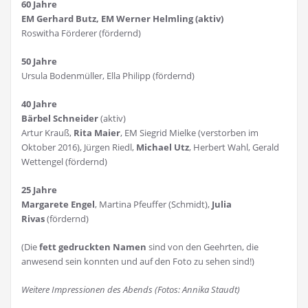
60 Jahre
EM Gerhard Butz, EM Werner Helmling (aktiv)
Roswitha Förderer (fördernd)
50 Jahre
Ursula Bodenmüller, Ella Philipp (fördernd)
40 Jahre
Bärbel Schneider
(aktiv)
Artur Krauß,
Rita Maier
, EM Siegrid Mielke (verstorben im
Oktober 2016), Jürgen Riedl,
Michael Utz
, Herbert Wahl, Gerald
Wettengel (fördernd)
25 Jahre
Margarete Engel
, Martina Pfeuffer (Schmidt),
Julia
Rivas
(fördernd)
(Die
fett gedruckten Namen
sind von den Geehrten, die
anwesend sein konnten und auf den Foto zu sehen sind!)
Weitere Impressionen des Abends (Fotos: Annika Staudt)