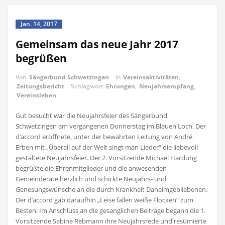
Jan. 14, 2017
Gemeinsam das neue Jahr 2017
begrüßen
Von
Sängerbund Schwetzingen
in
Vereinsaktivitäten
,
Zeitungsbericht
Schlagwort
Ehrungen
,
Neujahrsempfang
,
Vereinsleben
Gut besucht war die Neujahrsfeier des Sängerbund
Schwetzingen am vergangenen Donnerstag im Blauen Loch. Der
d’accord eröffnete, unter der bewährten Leitung von André
Erben mit „Überall auf der Welt singt man Lieder“ die liebevoll
gestaltete Neujahrsfeier. Der 2. Vorsitzende Michael Hardung
begrüßte die Ehrenmitglieder und die anwesenden
Gemeinderäte herzlich und schickte Neujahrs- und
Genesungswünsche an die durch Krankheit Daheimgebliebenen.
Der d’accord gab daraufhin „Leise fallen weiße Flocken“ zum
Besten. Im Anschluss an die gesanglichen Beiträge begann die 1.
Vorsitzende Sabine Rebmann ihre Neujahrsrede und resümierte