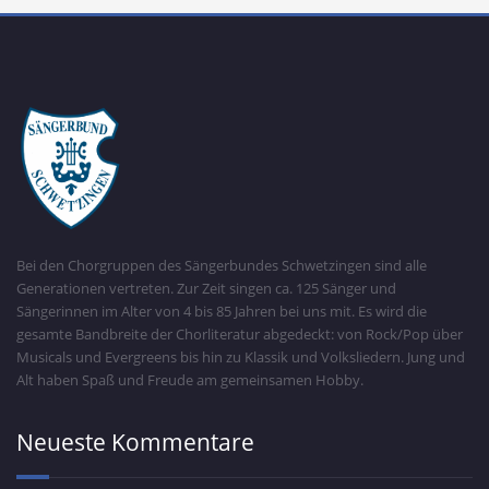
Bei den Chorgruppen des Sängerbundes Schwetzingen sind alle
Generationen vertreten. Zur Zeit singen ca. 125 Sänger und
Sängerinnen im Alter von 4 bis 85 Jahren bei uns mit. Es wird die
gesamte Bandbreite der Chorliteratur abgedeckt: von Rock/Pop über
Musicals und Evergreens bis hin zu Klassik und Volksliedern. Jung und
Alt haben Spaß und Freude am gemeinsamen Hobby.
Neueste Kommentare