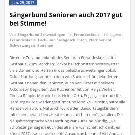
Jan. 29, 2017
Sängerbund Senioren auch 2017 gut
bei Stimme!
Von
Sängerbund Schwetzingen
in
Freundeskreis
Schlagwort
Freundeskreis
,
Lach- und Sachgeschichten
,
Nachbericht
,
Schwetzingen
,
Storchen
Die erste Zusammenkunft des Senioren-Freundeskreises im
Gasthaus „Zum Storchen“ lockte bei schönstem Winterwetter
viele Damen und Herren in das beliebte Schwetzinger Lokal.
Oskar Hardung konnte in dem von Sabine schön dekorierten
Gasthaus neben den Senioren, auch Karl Dittes mit seinem
Akkordeon begrüßen. Das Kuchenbuffet von Helga Weiker,
Christa Räpple, Melanie Lehr, Heide Orth, Frigga Jacob und Ute
Hardung wurde wieder gestürmt und Monika Helmling hatte alle
Hände voll zu tun. Natürlich wurde den „Geburtstagskindern“
mit einem neuen Lied „Heute kannst dich freuen“ gratuliert. Die
Neujahrsansprache von Hardung war kurz und bündig, „Als
Schwetzinger sag ich euch des alte Jahr war schäh, ich denk, es
könnt 2017 grad so weiter gäh! Ansprache beendet! Viel Applaus