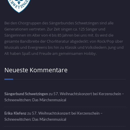
Bei den Chorgruppen des Sängerbundes Schwetzingen sind alle
Generationen vertreten. Zur Zeit singen ca. 125 Sänger und
Sängerinnen im Alter von 4 bis 85 Jahren bei uns mit. Es wird die
gesamte Bandbreite der Chorliteratur abgedeckt: von Rock/Pop über
Musicals und Evergreens bis hin zu Klassik und Volksliedern. Jung und
Alt haben Spaß und Freude am gemeinsamen Hobby.
Neueste Kommentare
Sängerbund Schwetzingen
zu
57. Weihnachtskonzert bei Kerzenschein –
Schneewittchen: Das Märchenmusical
Erika Klefenz
zu
57. Weihnachtskonzert bei Kerzenschein –
Schneewittchen: Das Märchenmusical