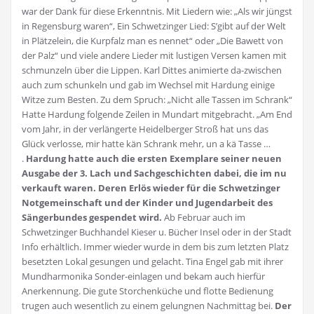
war der Dank für diese Erkenntnis. Mit Liedern wie: „Als wir jüngst
in Regensburg waren“, Ein Schwetzinger Lied: S’gibt auf der Welt
in Plätzelein, die Kurpfalz man es nennet“ oder „Die Bawett von
der Palz“ und viele andere Lieder mit lustigen Versen kamen mit
schmunzeln über die Lippen. Karl Dittes animierte da-zwischen
auch zum schunkeln und gab im Wechsel mit Hardung einige
Witze zum Besten. Zu dem Spruch: „Nicht alle Tassen im Schrank“
Hatte Hardung folgende Zeilen in Mundart mitgebracht. „Am End
vom Jahr, in der verlängerte Heidelberger Stroß hat uns das
Glück verlosse, mir hatte kän Schrank mehr, un a kä Tasse …
.
Hardung hatte auch die ersten Exemplare seiner neuen
Ausgabe der 3. Lach und Sachgeschichten dabei, die im nu
verkauft waren. Deren Erlös wieder für die Schwetzinger
Notgemeinschaft und der Kinder und Jugendarbeit des
Sängerbundes gespendet wird.
Ab Februar auch im
Schwetzinger Buchhandel Kieser u. Bücher Insel oder in der Stadt
Info erhältlich. Immer wieder wurde in dem bis zum letzten Platz
besetzten Lokal gesungen und gelacht. Tina Engel gab mit ihrer
Mundharmonika Sonder-einlagen und bekam auch hierfür
Anerkennung. Die gute Storchenküche und flotte Bedienung
trugen auch wesentlich zu einem gelungnen Nachmittag bei.
Der