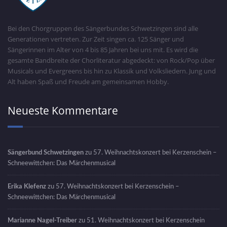
Bei den Chorgruppen des Sängerbundes Schwetzingen sind alle
Generationen vertreten. Zur Zeit singen ca. 125 Sänger und
Sängerinnen im Alter von 4 bis 85 Jahren bei uns mit. Es wird die
gesamte Bandbreite der Chorliteratur abgedeckt: von Rock/Pop über
Musicals und Evergreens bis hin zu Klassik und Volksliedern. Jung und
Alt haben Spaß und Freude am gemeinsamen Hobby.
Neueste Kommentare
Sängerbund Schwetzingen
zu
57. Weihnachtskonzert bei Kerzenschein –
Schneewittchen: Das Märchenmusical
Erika Klefenz
zu
57. Weihnachtskonzert bei Kerzenschein –
Schneewittchen: Das Märchenmusical
Marianne Nagel-Treiber
zu
51. Weihnachtskonzert bei Kerzenschein