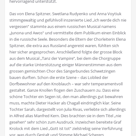
hervorragend unterstützt.
Das von Elena Spitzner, Swetlana Rudyenko und Anna Voytiuk
stimmgewaltig und gefühlvoll inszenierte Lied „ich werde dich nie
vergessen“ stammte aus einem russischen Musical namens
„Junona und Awos“ und vermittelte dem Publikum einen Einblick
in die russische Seele. Besonders die Eltern der Chorleiterin Elena
Spitzner, die extra aus Russland angereist waren, fühlten sich
hier sicher angesprochen. Anschließend folgte der grosse Block
aus dem Musical „Tanz der Vampire“, bei dem die Chorgruppe
auf die starke Unterstützung einiger Männerstimmen aus dem
grossen gemischten Chor des Sängerbundes Schwetzingen
bauen durften. Schon die erste Szene – das Loblied der
Dorfbewohner auf den Knoblauch – war sehr temperamentvoll
gestaltet. Ganze Knollen flogen den Zuschauern zu. Dass eine
schöne Tochter ein Segen ist, den man allerdings gut bewahren
muss, machte Dieter Hacker als Chagall eindringlich klar. Seine
Tochter Sarah, dargestellt von Julia Rivas, verliebte sich allerdings
in Alfred alias Manfred Kern. Dies brachten sie in dem Titel „nie
gesehen“ sehr schön zum Ausdruck. Inzwischen bereitete Graf
Krolock mit dem Lied „Gott ist tot“ zielstrebig seine Verführung
vor, was durch Gestalt und Stimme Michael Scherers