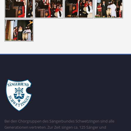
Bei den Chorgruppen des Sängerbundes Schwetzingen sind alle
Generationen vertreten. Zur Zeit singen ca. 125 Sänger und