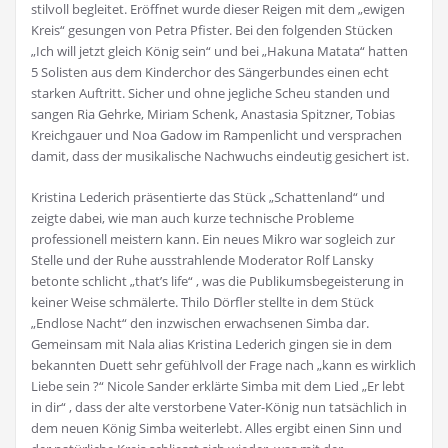
stilvoll begleitet. Eröffnet wurde dieser Reigen mit dem „ewigen
Kreis“ gesungen von Petra Pfister. Bei den folgenden Stücken
„Ich will jetzt gleich König sein“ und bei „Hakuna Matata“ hatten
5 Solisten aus dem Kinderchor des Sängerbundes einen echt
starken Auftritt. Sicher und ohne jegliche Scheu standen und
sangen Ria Gehrke, Miriam Schenk, Anastasia Spitzner, Tobias
Kreichgauer und Noa Gadow im Rampenlicht und versprachen
damit, dass der musikalische Nachwuchs eindeutig gesichert ist.
Kristina Lederich präsentierte das Stück „Schattenland“ und
zeigte dabei, wie man auch kurze technische Probleme
professionell meistern kann. Ein neues Mikro war sogleich zur
Stelle und der Ruhe ausstrahlende Moderator Rolf Lansky
betonte schlicht „that’s life“ , was die Publikumsbegeisterung in
keiner Weise schmälerte. Thilo Dörfler stellte in dem Stück
„Endlose Nacht“ den inzwischen erwachsenen Simba dar.
Gemeinsam mit Nala alias Kristina Lederich gingen sie in dem
bekannten Duett sehr gefühlvoll der Frage nach „kann es wirklich
Liebe sein ?“ Nicole Sander erklärte Simba mit dem Lied „Er lebt
in dir“ , dass der alte verstorbene Vater-König nun tatsächlich in
dem neuen König Simba weiterlebt. Alles ergibt einen Sinn und