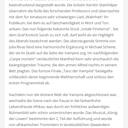
beeindruckend dargestellt wurde. Die Solistin Kerstin Steinhilper
übernahm die Rolle des forschenden Professors und überraschte
mit dem für Amateure sehr schwierigen Lied „Wahrheit“ ihr
Publikum, bei dem es auf Geschwindigkeit in Wort und Ton
ankam. Das nun folgende bekannte Stück „totale Finsternis“ , bei
dem Graf Krolock Sarah zu sich ruft, darf wohl als ein Highlight
des Abends bezeichnet werden. Die überzeugende Stimme von
Julia Rivas fand eine harmonische Ergänzung in Michael Scherer,
der sie im Duett auf die Seite der Vampire zog. Im nachfolgenden
„Carpe noctem“ verdeutlichte Manfred Kern sehr anschaulich die
beängstigenden Träume, die den armen Alfred nachts in seinem
Bett plagten. Das furiose Finale „Tanz der Vampire“ besiegelte
schliesslich deren beginnende Weltherrschaft und schloss den
ersten Programmteil ab.
Nachdem nun die düstere Welt der Vampire abgeschlossen war,
wechselte die Szene nach der Pause in die farbenfrohe
Lebensfreude Afrikas, was durch ein fröhliches aufwendiges
Bühnenbild sehr schön unterstrichen wurde. Das Musical „König
der Löwen“ bestimmte den 2. Teil der Aufführung und wurde
von afrikanischen Trommlern in landesüblichen Gewändern