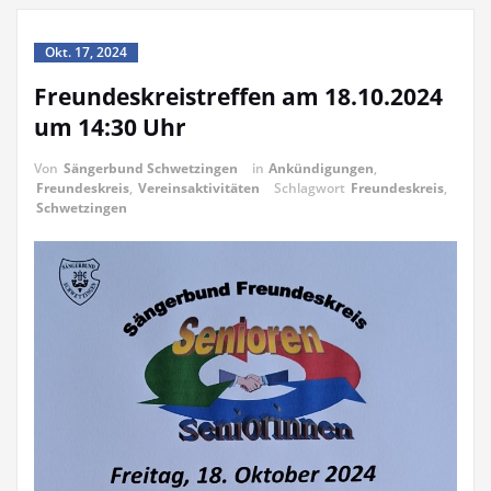
Okt. 17, 2024
Freundeskreistreffen am 18.10.2024
um 14:30 Uhr
Von
Sängerbund Schwetzingen
in
Ankündigungen
,
Freundeskreis
,
Vereinsaktivitäten
Schlagwort
Freundeskreis
,
Schwetzingen