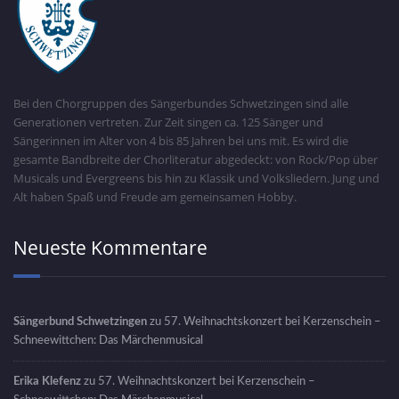
Bei den Chorgruppen des Sängerbundes Schwetzingen sind alle
Generationen vertreten. Zur Zeit singen ca. 125 Sänger und
Sängerinnen im Alter von 4 bis 85 Jahren bei uns mit. Es wird die
gesamte Bandbreite der Chorliteratur abgedeckt: von Rock/Pop über
Musicals und Evergreens bis hin zu Klassik und Volksliedern. Jung und
Alt haben Spaß und Freude am gemeinsamen Hobby.
Neueste Kommentare
Sängerbund Schwetzingen
zu
57. Weihnachtskonzert bei Kerzenschein –
Schneewittchen: Das Märchenmusical
Erika Klefenz
zu
57. Weihnachtskonzert bei Kerzenschein –