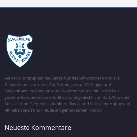
Bei den Chorgruppen des Sängerbundes Schwetzingen sind alle
Generationen vertreten. Zur Zeit singen ca. 125 Sänger und
Sängerinnen im Alter von 4 bis 85 Jahren bei uns mit. Es wird die
gesamte Bandbreite der Chorliteratur abgedeckt: von Rock/Pop über
Musicals und Evergreens bis hin zu Klassik und Volksliedern. Jung und
Alt haben Spaß und Freude am gemeinsamen Hobby.
Neueste Kommentare