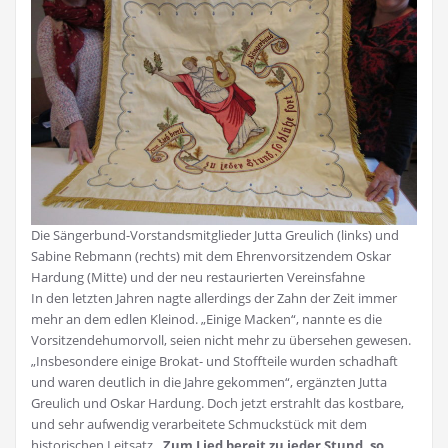
Die Sängerbund-Vorstandsmitglieder Jutta Greulich (links) und
Sabine Rebmann (rechts) mit dem Ehrenvorsitzendem Oskar
Hardung (Mitte) und der neu restaurierten Vereinsfahne
In den letzten Jahren nagte allerdings der Zahn der Zeit immer
mehr an dem edlen Kleinod. „Einige Macken“, nannte es die
Vorsitzendehumorvoll, seien nicht mehr zu übersehen gewesen.
„Insbesondere einige Brokat- und Stoffteile wurden schadhaft
und waren deutlich in die Jahre gekommen“, ergänzten Jutta
Greulich und Oskar Hardung. Doch jetzt erstrahlt das kostbare,
und sehr aufwendig verarbeitete Schmuckstück mit dem
historischen Leitsatz
„Zum Lied bereit zu jeder Stund, so