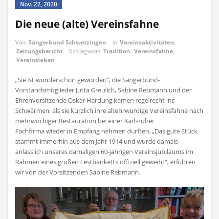
Nov. 22, 2020
Die neue (alte) Vereinsfahne
Von
Sängerbund Schwetzingen
in
Vereinsaktivitäten
,
Zeitungsbericht
Schlagwort
Tradition
,
Vereinsfahne
,
Vereinsleben
„Sie ist wunderschön geworden“, die Sängerbund-
Vorstandsmitglieder Jutta Greulich, Sabine Rebmann und der
Ehrenvorsitzende Oskar Hardung kamen regelrecht ins
Schwärmen, als sie kürzlich ihre altehrwürdige Vereinsfahne nach
mehrwöchiger Restauration bei einer Karlsruher
Fachfirma wieder in Empfang nehmen durften. „Das gute Stück
stammt immerhin aus dem Jahr 1914 und wurde damals
anlässlich unseres damaligen 60-jährigen Vereinsjubiläums im
Rahmen eines großen Festbanketts offiziell geweiht“, erfuhren
wir von der Vorsitzenden Sabine Rebmann.