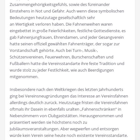
Zusammengehörigkeitsgefühls, sowie des füreinander
Einstehens in Not und Gefahr. Auch wenn diese symbolischen
Bedeutungen heutzutage gesellschaftlich sehr
an Wertigkeit verloren haben. Die Fahnenweihen waren
eingebettet in große Feierlichkeiten, festliche Gottesdienste, es
gab Fahnenjungfrauen, Ehrendamen, und jeder Gesangverein
hatte seinen offiziell gewählten Fahnenträger, der sogar zur
Vorstandschaft gehörte. Auch bei Turn-, Musik-,
Schützenvereinen, Feuerwehren, Burschenschaften und
Fußballern hatte die Vereinsstandarte ihre feste Tradition und
wurde stolz zu jeder Festlichkeit, wie auch Beerdigungen
mitgenommen.
Insbesondere nach den Weltkriegen des letzten Jahrhunderts
ging bei Vereinsneugründungen das Interesse an Vereinsfahnen
allerdings deutlich zurück. Heutzutage fristen die Vereinsfahnen
oftmals ihr Dasein in ebenfalls uralten „Fahnenschränken“ in
Nebenzimmern von Clubgaststätten. Herausgenommen und
präsentiert werden sie höchstens noch zu
Jubiläumsveranstaltungen. Aber wegwerfen und entsorgen
würde kein Verein seine heute noch existente Vereinsstandarte.