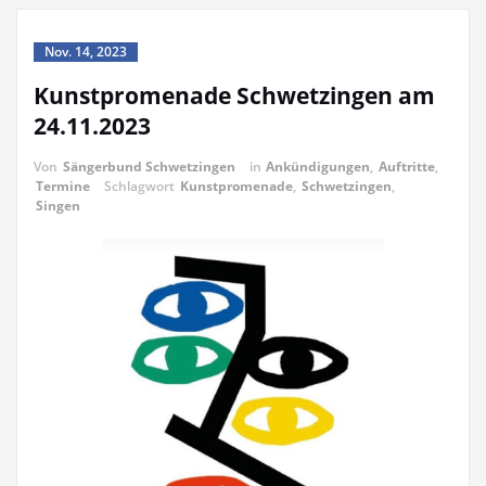
Nov. 14, 2023
Kunstpromenade Schwetzingen am
24.11.2023
Von
Sängerbund Schwetzingen
in
Ankündigungen
,
Auftritte
,
Termine
Schlagwort
Kunstpromenade
,
Schwetzingen
,
Singen