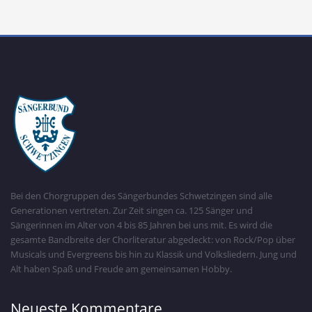
Bei den Chorgruppen des Sängerbundes Schwetzingen sind alle
Generationen vertreten. Zur Zeit singen ca. 125 Sänger und
Sängerinnen im Alter von 4 bis 85 Jahren bei uns mit. Es wird die
gesamte Bandbreite der Chorliteratur abgedeckt: von Rock/Pop über
Musicals und Evergreens bis hin zu Klassik und Volksliedern. Jung und
Alt haben Spaß und Freude am gemeinsamen Hobby.
Neueste Kommentare