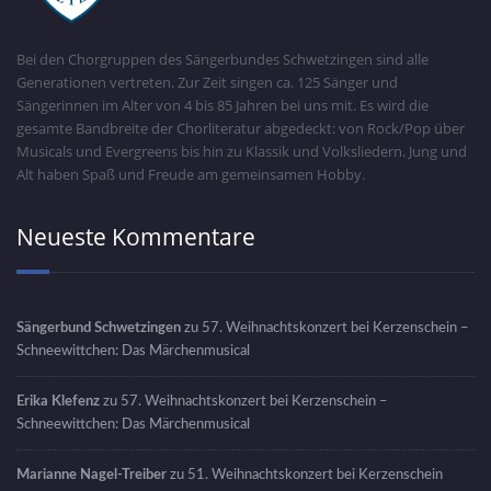
Bei den Chorgruppen des Sängerbundes Schwetzingen sind alle
Generationen vertreten. Zur Zeit singen ca. 125 Sänger und
Sängerinnen im Alter von 4 bis 85 Jahren bei uns mit. Es wird die
gesamte Bandbreite der Chorliteratur abgedeckt: von Rock/Pop über
Musicals und Evergreens bis hin zu Klassik und Volksliedern. Jung und
Alt haben Spaß und Freude am gemeinsamen Hobby.
Neueste Kommentare
Sängerbund Schwetzingen
zu
57. Weihnachtskonzert bei Kerzenschein –
Schneewittchen: Das Märchenmusical
Erika Klefenz
zu
57. Weihnachtskonzert bei Kerzenschein –
Schneewittchen: Das Märchenmusical
Marianne Nagel-Treiber
zu
51. Weihnachtskonzert bei Kerzenschein