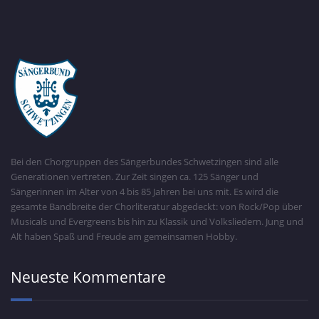
Bei den Chorgruppen des Sängerbundes Schwetzingen sind alle
Generationen vertreten. Zur Zeit singen ca. 125 Sänger und
Sängerinnen im Alter von 4 bis 85 Jahren bei uns mit. Es wird die
gesamte Bandbreite der Chorliteratur abgedeckt: von Rock/Pop über
Musicals und Evergreens bis hin zu Klassik und Volksliedern. Jung und
Alt haben Spaß und Freude am gemeinsamen Hobby.
Neueste Kommentare