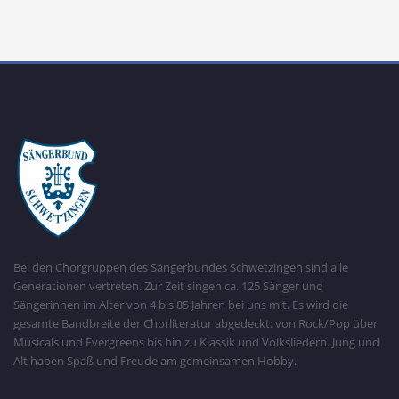
Bei den Chorgruppen des Sängerbundes Schwetzingen sind alle
Generationen vertreten. Zur Zeit singen ca. 125 Sänger und
Sängerinnen im Alter von 4 bis 85 Jahren bei uns mit. Es wird die
gesamte Bandbreite der Chorliteratur abgedeckt: von Rock/Pop über
Musicals und Evergreens bis hin zu Klassik und Volksliedern. Jung und
Alt haben Spaß und Freude am gemeinsamen Hobby.