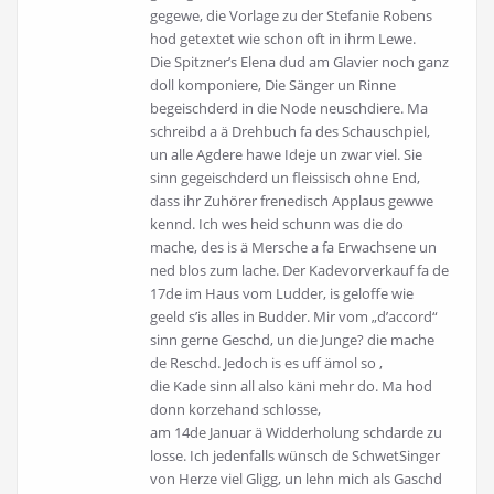
gegewe, die Vorlage zu der Stefanie Robens
hod getextet wie schon oft in ihrm Lewe.
Die Spitzner’s Elena dud am Glavier noch ganz
doll komponiere, Die Sänger un Rinne
begeischderd in die Node neuschdiere. Ma
schreibd a ä Drehbuch fa des Schauschpiel,
un alle Agdere hawe Ideje un zwar viel. Sie
sinn gegeischderd un fleissisch ohne End,
dass ihr Zuhörer frenedisch Applaus gewwe
kennd. Ich wes heid schunn was die do
mache, des is ä Mersche a fa Erwachsene un
ned blos zum lache. Der Kadevorverkauf fa de
17de im Haus vom Ludder, is geloffe wie
geeld s’is alles in Budder. Mir vom „d’accord“
sinn gerne Geschd, un die Junge? die mache
de Reschd. Jedoch is es uff ämol so ,
die Kade sinn all also käni mehr do. Ma hod
donn korzehand schlosse,
am 14de Januar ä Widderholung schdarde zu
losse. Ich jedenfalls wünsch de SchwetSinger
von Herze viel Gligg, un lehn mich als Gaschd