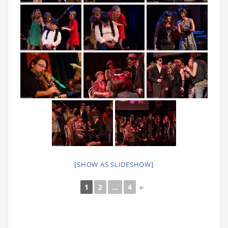
[SHOW AS SLIDESHOW]
1
2
...
4
►