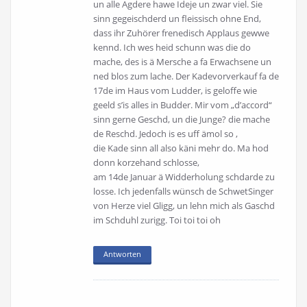
un alle Agdere hawe Ideje un zwar viel. Sie
sinn gegeischderd un fleissisch ohne End,
dass ihr Zuhörer frenedisch Applaus gewwe
kennd. Ich wes heid schunn was die do
mache, des is ä Mersche a fa Erwachsene un
ned blos zum lache. Der Kadevorverkauf fa de
17de im Haus vom Ludder, is geloffe wie
geeld s’is alles in Budder. Mir vom „d’accord“
sinn gerne Geschd, un die Junge? die mache
de Reschd. Jedoch is es uff ämol so ,
die Kade sinn all also käni mehr do. Ma hod
donn korzehand schlosse,
am 14de Januar ä Widderholung schdarde zu
losse. Ich jedenfalls wünsch de SchwetSinger
von Herze viel Gligg, un lehn mich als Gaschd
im Schduhl zurigg. Toi toi toi oh
Antworten