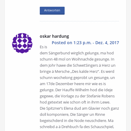
Antworten
oskar hardung
Posted on 1:23 p.m. - Dez. 4, 2017
Es is
dem Sängerbund wirglich gelunge, ma hod
schunn 48 mol on Woihnachde gesunge. In
dem Johr hawe die SchwetSingers ä Herz un
bringe ä Mersche „Des kalde Herz“. Es werd
schunn wochelong geprobt un gesunge, un
am 17de Dezember heere mir wie es is
gelunge. Der Hauffe Wilhelm hod die Ideje
gegewe, die Vorlage zu der Stefanie Robens
hod getextet wie schon oft in ihrm Lewe.
Die Spitzner’s Elena dud am Glavier noch ganz
doll komponiere, Die Sänger un Rinne
begeischderd in die Node neuschdiere. Ma
schreibd a ä Drehbuch fa des Schauschpiel,