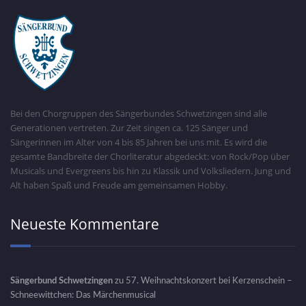
Bei den Chorgruppen des Sängerbundes Schwetzingen sind alle
Generationen vertreten. Zur Zeit singen ca. 125 Sänger und
Sängerinnen im Alter von 4 bis 85 Jahren bei uns mit. Es wird die
gesamte Bandbreite der Chorliteratur abgedeckt: von Rock/Pop über
Musicals und Evergreens bis hin zu Klassik und Volksliedern. Jung und
Alt haben Spaß und Freude am gemeinsamen Hobby.
Neueste Kommentare
Sängerbund Schwetzingen
zu
57. Weihnachtskonzert bei Kerzenschein –
Schneewittchen: Das Märchenmusical