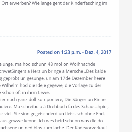
 Ort erwerben? Wie lange geht der Kinderfasching im
Posted on 1:23 p.m. - Dez. 4, 2017
 gelunge, ma hod schunn 48 mol on Woihnachde
chwetSingers ä Herz un bringe ä Mersche „Des kalde
ng geprobt un gesunge, un am 17de Dezember heere
e Wilhelm hod die Ideje gegewe, die Vorlage zu der
e schon oft in ihrm Lewe.
vier noch ganz doll komponiere, Die Sänger un Rinne
diere. Ma schreibd a ä Drehbuch fa des Schauschpiel,
r viel. Sie sinn gegeischderd un fleissisch ohne End,
plaus gewwe kennd. Ich wes heid schunn was die do
rwachsene un ned blos zum lache. Der Kadevorverkauf