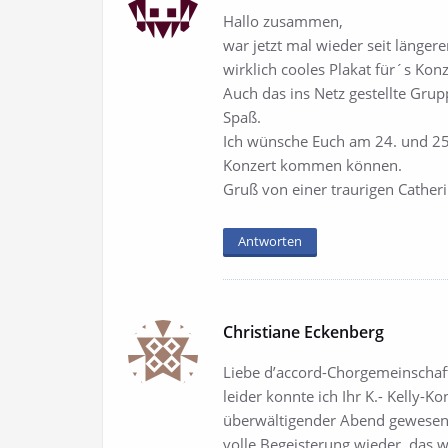
Hallo zusammen,
war jetzt mal wieder seit längere
wirklich cooles Plakat für´s Konzer
Auch das ins Netz gestellte Grupp
Spaß.
Ich wünsche Euch am 24. und 25.1
Konzert kommen können.
Gruß von einer traurigen Catherine
Antworten
Christiane Eckenberg
Liebe d’accord-Chorgemeinschaf
leider konnte ich Ihr K.- Kelly-
überwältigender Abend gewesen 
volle Begeisterung wieder, das wa