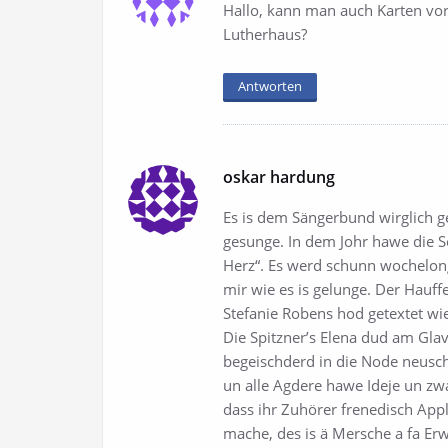
Hallo, kann man auch Karten vor
Lutherhaus?
Antworten
oskar hardung
Es is dem Sängerbund wirglich
gesunge. In dem Johr hawe die S
Herz“. Es werd schunn wochelo
mir wie es is gelunge. Der Hauff
Stefanie Robens hod getextet wi
Die Spitzner’s Elena dud am Gla
begeischderd in die Node neusch
un alle Agdere hawe Ideje un zwa
dass ihr Zuhörer frenedisch Ap
mache, des is ä Mersche a fa E