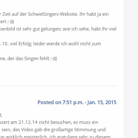
r Zeit auf der SchwetSingers-Website. Ihr habt ja ein
t :-)))
enbild ist sehr gut gelungen; wie ich sehe, habt Ihr viel
0. viel Erfolg; leider werde ich wohl nicht zum
, der das Singen fehlt :-(((
Posted on 7:51 p.m. - Jan. 15, 2015
t,
Konzert am 21.12.14 nicht besuchen, es muss ein
sein, das Video gab die großartige Stimmung und
r wirklich meisterlich, ich gratuliere sehr zu diesem