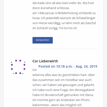
die Kade sinn all also käni mehr do. Ma hod
donn korzehand schlosse,
am 14de Januar ä Widderholung schdarde zu
losse. Ich jedenfalls wünsch de SchwetSinger
von Herze viel Gligg, un lehn mich als Gaschd
im Schduhl zurigg. Toi toi toi oh
Antworten
Cor Lieberwirth
Posted on 10:18 a.m. - Aug. 24, 2019
Ich
erkenne alles was du geschrieben hast. Aber
das zusammen sein im Hotelbar war auch
schön, wir haben viel gesungen und gelacht.
Ich habe noch eine Frage, Am dinstagabend
habe ich Bruderschaft getrunken mit Elena,
ich möchte gern als Andenken ein Photo
bekommen , wenn das möglich ich.