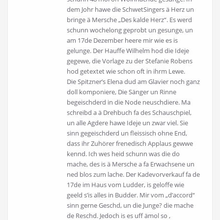
dem Johr hawe die SchwetSingers ä Herz un
bringe ä Mersche „Des kalde Herz“. Es werd
schunn wochelong geprobt un gesunge, un
am 17de Dezember heere mir wie es is
gelunge. Der Hauffe Wilhelm hod die Ideje
gegewe, die Vorlage zu der Stefanie Robens
hod getextet wie schon oft in ihrm Lewe.
Die Spitzner’s Elena dud am Glavier noch ganz
doll komponiere, Die Sänger un Rinne
begeischderd in die Node neuschdiere. Ma
schreibd a ä Drehbuch fa des Schauschpiel,
un alle Agdere hawe Ideje un zwar viel. Sie
sinn gegeischderd un fleissisch ohne End,
dass ihr Zuhörer frenedisch Applaus gewwe
kennd. Ich wes heid schunn was die do
mache, des is ä Mersche a fa Erwachsene un
ned blos zum lache. Der Kadevorverkauf fa de
17de im Haus vom Ludder, is geloffe wie
geeld s’is alles in Budder. Mir vom „d’accord“
sinn gerne Geschd, un die Junge? die mache
de Reschd. Jedoch is es uff ämol so ,