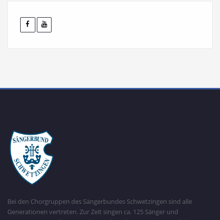
Bei den Chorgruppen des Sängerbundes Schwetzingen sind alle
Generationen vertreten. Zur Zeit singen ca. 125 Sänger und