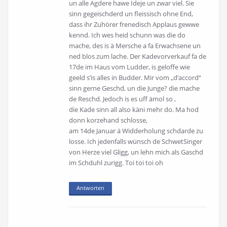
un alle Agdere hawe Ideje un zwar viel. Sie
sinn gegeischderd un fleissisch ohne End,
dass ihr Zuhörer frenedisch Applaus gewwe
kennd. Ich wes heid schunn was die do
mache, des is ä Mersche a fa Erwachsene un
ned blos zum lache. Der Kadevorverkauf fa de
17de im Haus vom Ludder, is geloffe wie
geeld s’is alles in Budder. Mir vom „d’accord“
sinn gerne Geschd, un die Junge? die mache
de Reschd. Jedoch is es uff ämol so ,
die Kade sinn all also käni mehr do. Ma hod
donn korzehand schlosse,
am 14de Januar ä Widderholung schdarde zu
losse. Ich jedenfalls wünsch de SchwetSinger
von Herze viel Gligg, un lehn mich als Gaschd
im Schduhl zurigg. Toi toi toi oh
Antworten