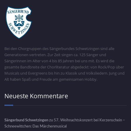
Bei den Chorgruppen des Sängerbundes Schwetzingen sind alle
Generationen vertreten. Zur Zeit singen ca. 125 Sänger und
Sängerinnen im Alter von 4 bis 85 Jahren bei uns mit. Es wird die
gesamte Bandbreite der Chorliteratur abgedeckt: von Rock/Pop über
Musicals und Evergreens bis hin zu Klassik und Volksliedern. Jung und
Alt haben Spaß und Freude am gemeinsamen Hobby.
Neueste Kommentare
Sängerbund Schwetzingen
zu
57. Weihnachtskonzert bei Kerzenschein –
Schneewittchen: Das Märchenmusical