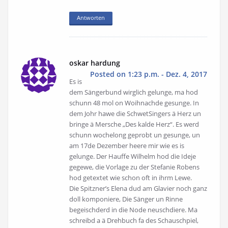
Antworten
oskar hardung
Posted on 1:23 p.m. - Dez. 4, 2017
Es is
dem Sängerbund wirglich gelunge, ma hod
schunn 48 mol on Woihnachde gesunge. In
dem Johr hawe die SchwetSingers ä Herz un
bringe ä Mersche „Des kalde Herz“. Es werd
schunn wochelong geprobt un gesunge, un
am 17de Dezember heere mir wie es is
gelunge. Der Hauffe Wilhelm hod die Ideje
gegewe, die Vorlage zu der Stefanie Robens
hod getextet wie schon oft in ihrm Lewe.
Die Spitzner’s Elena dud am Glavier noch ganz
doll komponiere, Die Sänger un Rinne
begeischderd in die Node neuschdiere. Ma
schreibd a ä Drehbuch fa des Schauschpiel,