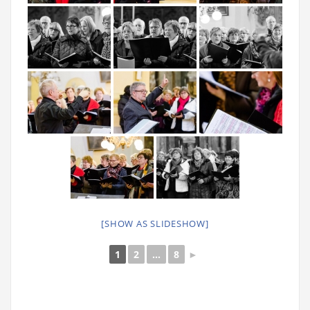
[SHOW AS SLIDESHOW]
1
2
...
8
►