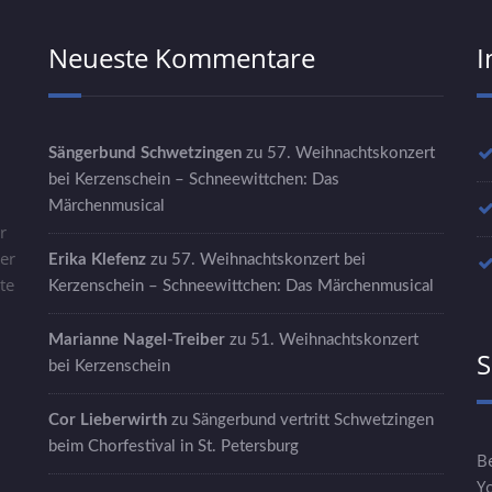
Neueste Kommentare
I
Sängerbund Schwetzingen
zu
57. Weihnachtskonzert
bei Kerzenschein – Schneewittchen: Das
Märchenmusical
r
er
Erika Klefenz
zu
57. Weihnachtskonzert bei
te
Kerzenschein – Schneewittchen: Das Märchenmusical
u
Marianne Nagel-Treiber
zu
51. Weihnachtskonzert
S
bei Kerzenschein
Cor Lieberwirth
zu
Sängerbund vertritt Schwetzingen
beim Chorfestival in St. Petersburg
B
Y