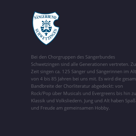
Bei den Chorgruppen des Sängerbundes
Schwetzingen sind alle Generationen vertreten. Zu
Zeit singen ca. 125 Sänger und Sängerinnen im Alt
von 4 bis 85 Jahren bei uns mit. Es wird die gesam
Bandbreite der Chorliteratur abgedeckt: von
Rock/Pop über Musicals und Evergreens bis hin z
Klassik und Volksliedern. Jung und Alt haben Spaß
und Freude am gemeinsamen Hobby.