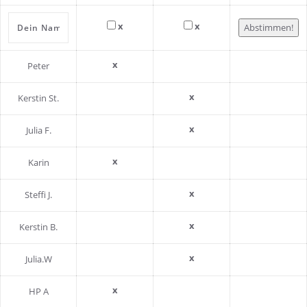
x
x
Abstimmen!
x
Peter
x
Kerstin St.
x
Julia F.
x
Karin
x
Steffi J.
x
Kerstin B.
x
Julia.W
x
HP A