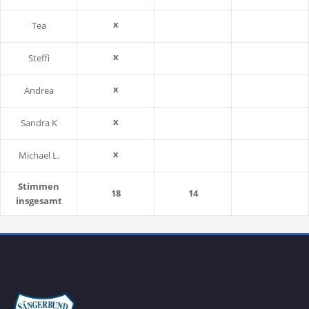
x
Tea
x
Steffi
x
Andrea
x
Sandra K
x
Michael L.
Stimmen
18
14
insgesamt