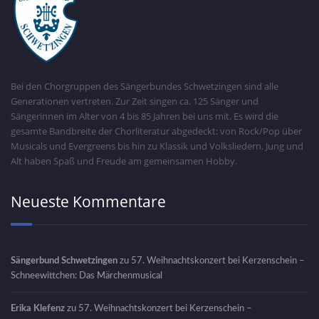
Bei den Chorgruppen des Sängerbundes Schwetzingen sind alle
Generationen vertreten. Zur Zeit singen ca. 125 Sänger und
Sängerinnen im Alter von 4 bis 85 Jahren bei uns mit. Es wird die
gesamte Bandbreite der Chorliteratur abgedeckt: von Rock/Pop über
Musicals und Evergreens bis hin zu Klassik und Volksliedern. Jung und
Alt haben Spaß und Freude am gemeinsamen Hobby.
Neueste Kommentare
Sängerbund Schwetzingen
zu
57. Weihnachtskonzert bei Kerzenschein –
Schneewittchen: Das Märchenmusical
Erika Klefenz
zu
57. Weihnachtskonzert bei Kerzenschein –