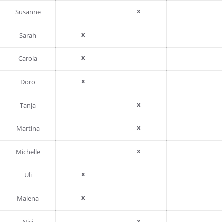
x
Susanne
x
Sarah
x
Carola
x
Doro
x
Tanja
x
Martina
x
Michelle
x
Uli
x
Malena
x
Nici